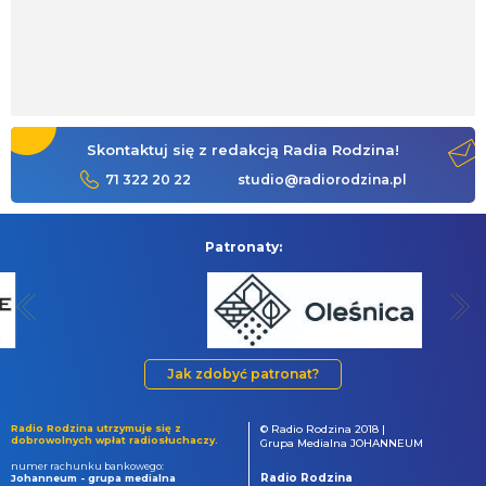
Skontaktuj się z redakcją Radia Rodzina!
71 322 20 22
studio@radiorodzina.pl
Patronaty:
Jak zdobyć patronat?
Radio Rodzina utrzymuje się z
© Radio Rodzina 2018 |
dobrowolnych wpłat radiosłuchaczy.
Grupa Medialna JOHANNEUM
numer rachunku bankowego:
Radio Rodzina
Johanneum - grupa medialna