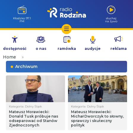
Kłodzko 97.1
słuchaj
FM
na żywo
Przejdź
do
dostępność
o nas
ramówka
audycje
reklama
treści
Home
»
Archiwum
Kategoria: Dolny Śląsk
Kategoria: Dolny Śląsk
Mateusz Morawiecki:
Mateusz Morawiecki:
Donald Tusk próbuje nas
Michał Dworczyk to słowny,
odseparować od Stanów
sprawczy i skuteczny
Zjednoczonych
polityk