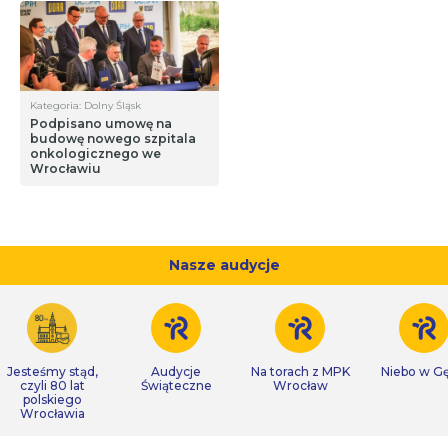
Kategoria: Dolny Śląsk
Podpisano umowę na
budowę nowego szpitala
onkologicznego we
Wrocławiu
Nasze audycje
Jesteśmy stąd,
Audycje
Na torach z MPK
Niebo w Gę
czyli 80 lat
Świąteczne
Wrocław
polskiego
Wrocławia