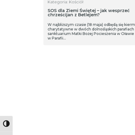
Kategoria: Kościół
SOS dla Ziemi Świętej – jak wesprzeć
chrześcijan z Betlejem?
W najbliższym czasie (18 maja) odbędą się kier
charytatywne w dwóch dolnośląskich parafiach
sanktuarium Matki Bożej Pocieszenia w Oławie 
w Parafii…
Toggle High Contrast