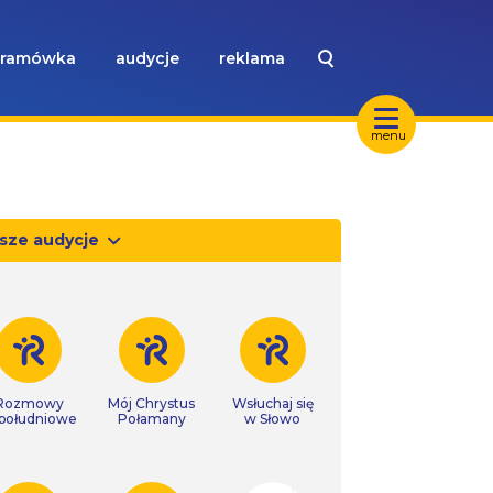
ramówka
audycje
reklama
menu
sze audycje
Rozmowy
Mój Chrystus
Wsłuchaj się
południowe
Połamany
w Słowo