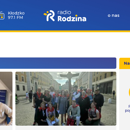
Kłodzko
o nas
97.1 FM
Na
po