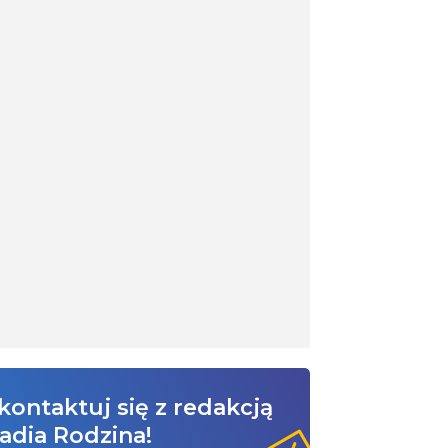
kontaktuj się z redakcją
adia Rodzina!