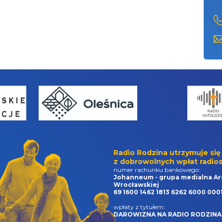
Radio Rodzina utrzymuje się
z dobrowolnych wpłat radios
numer rachunku bankowego:
Johanneum - grupa medialna Ar
Wrocławskiej
69 1600 1462 1813 6262 6000 000
wpłaty z tytułem:
DAROWIZNA NA RADIO RODZINA