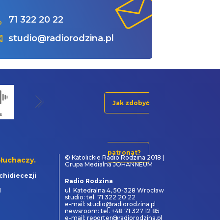
71 322 20 22
studio@radiorodzina.pl
Jak zdobyć
patronat?
© Katolickie Radio Rodzina 2018 |
łuchaczy.
Grupa Medialna JOHANNEUM
chidiecezji
Radio Rodzina
1
ul. Katedralna 4, 50-328 Wrocław
studio: tel. 71 322 20 22
e-mail: studio@radiorodzina.pl
newsroom: tel. +48 71 327 12 85
e-mail: reporter@radiorodzina.pl