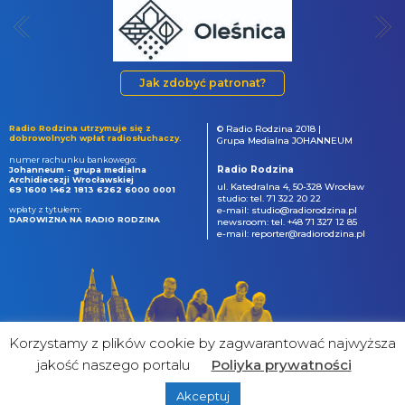
Jak zdobyć patronat?
Radio Rodzina utrzymuje się z
© Radio Rodzina 2018 |
dobrowolnych wpłat radiosłuchaczy.
Grupa Medialna JOHANNEUM
numer rachunku bankowego:
Radio Rodzina
Johanneum - grupa medialna
Archidiecezji Wrocławskiej
ul. Katedralna 4, 50-328 Wrocław
69 1600 1462 1813 6262 6000 0001
studio: tel. 71 322 20 22
wpłaty z tytułem:
e-mail: studio@radiorodzina.pl
DAROWIZNA NA RADIO RODZINA
newsroom: tel. +48 71 327 12 85
e-mail: reporter@radiorodzina.pl
Korzystamy z plików cookie by zagwarantować najwyższa
jakość naszego portalu
Poliyka prywatności
Akceptuj
powered by
&