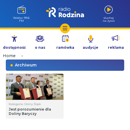
Wołów 99.6
słuchaj
FM
na żywo
Przejdź
do
dostępność
o nas
ramówka
audycje
reklama
treści
Home
»
Archiwum
Kategoria: Dolny Śląsk
Jest porozumienie dla
Doliny Baryczy