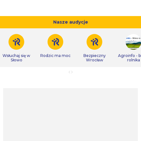
Nasze audycje
Wsłuchaj się w
Rodzic ma moc
Bezpieczny
Agroinfo - b
Słowo
Wrocław
rolnika