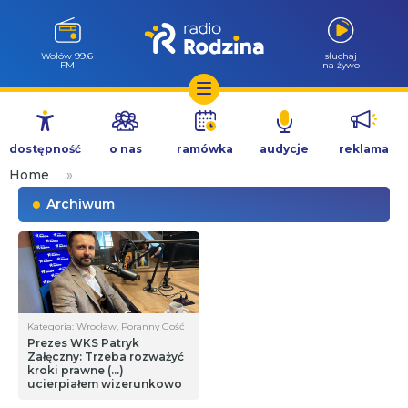
Wołów 99.6
słuchaj
FM
na żywo
Przejdź
do
dostępność
o nas
ramówka
audycje
reklama
treści
Home
»
Archiwum
Kategoria: Wrocław, Poranny Gość
Prezes WKS Patryk
Załęczny: Trzeba rozważyć
kroki prawne (…)
ucierpiałem wizerunkowo