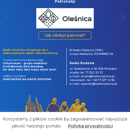
Patronaty:
Jak zdobyć patronat?
Radio Rodzina utrzymuje się z
© Radio Rodzina 2018 |
dobrowolnych wpłat radiosłuchaczy.
Grupa Medialna JOHANNEUM
numer rachunku bankowego:
Radio Rodzina
Johanneum - grupa medialna
Archidiecezji Wrocławskiej
ul. Katedralna 4, 50-328 Wrocław
69 1600 1462 1813 6262 6000 0001
studio: tel. 71 322 20 22
wpłaty z tytułem:
e-mail: studio@radiorodzina.pl
DAROWIZNA NA RADIO RODZINA
newsroom: tel. +48 71 327 12 85
e-mail: reporter@radiorodzina.pl
Korzystamy z plików cookie by zagwarantować najwyższa
jakość naszego portalu
Poliyka prywatności