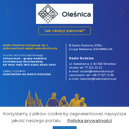
Jak zdobyć patronat?
Radio Rodzina utrzymuje się z
© Radio Rodzina 2018 |
dobrowolnych wpłat radiosłuchaczy.
Grupa Medialna JOHANNEUM
numer rachunku bankowego:
Radio Rodzina
Johanneum - grupa medialna
Archidiecezji Wrocławskiej
ul. Katedralna 4, 50-328 Wrocław
69 1600 1462 1813 6262 6000 0001
studio: tel. 71 322 20 22
wpłaty z tytułem:
e-mail: studio@radiorodzina.pl
DAROWIZNA NA RADIO RODZINA
newsroom: tel. +48 71 327 12 85
e-mail: reporter@radiorodzina.pl
Korzystamy z plików cookie by zagwarantować najwyższa
jakość naszego portalu
Poliyka prywatności