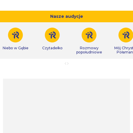
Nasze audycje
Niebo w Gębie
Czytadełko
Rozmowy
Mój Chrys
popołudniowe
Połaman