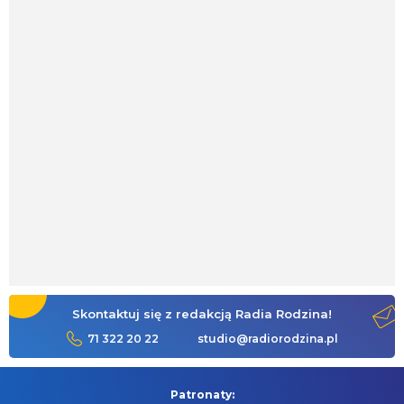
Skontaktuj się z redakcją Radia Rodzina!
71 322 20 22
studio@radiorodzina.pl
Patronaty: