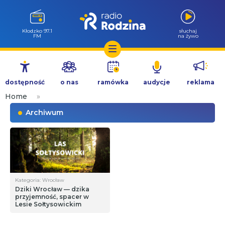
Wołów 99.6
słuchaj
FM
na żywo
Przejdź
do
dostępność
o nas
ramówka
audycje
reklama
treści
Home
»
Archiwum
Kategoria: Wrocław
Dziki Wrocław — dzika
przyjemność, spacer w
Lesie Sołtysowickim