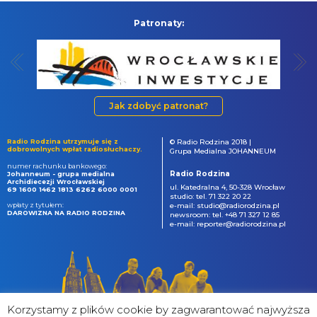
Patronaty:
Jak zdobyć patronat?
Radio Rodzina utrzymuje się z
© Radio Rodzina 2018 |
dobrowolnych wpłat radiosłuchaczy.
Grupa Medialna JOHANNEUM
numer rachunku bankowego:
Radio Rodzina
Johanneum - grupa medialna
Archidiecezji Wrocławskiej
ul. Katedralna 4, 50-328 Wrocław
69 1600 1462 1813 6262 6000 0001
studio: tel. 71 322 20 22
wpłaty z tytułem:
e-mail: studio@radiorodzina.pl
DAROWIZNA NA RADIO RODZINA
newsroom: tel. +48 71 327 12 85
e-mail: reporter@radiorodzina.pl
Korzystamy z plików cookie by zagwarantować najwyższa