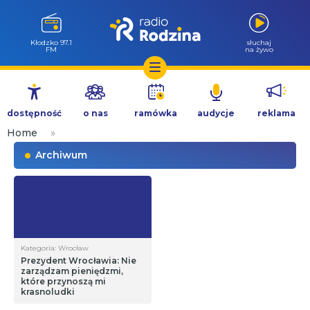
Kłodzko 97.1
słuchaj
FM
na żywo
Przejdź
do
dostępność
o nas
ramówka
audycje
reklama
treści
Home
»
Archiwum
Kategoria: Wrocław
Prezydent Wrocławia: Nie
zarządzam pieniędzmi,
które przynoszą mi
krasnoludki