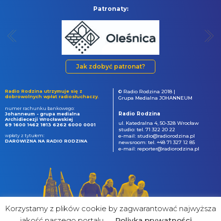
Patronaty:
Jak zdobyć patronat?
Radio Rodzina utrzymuje się z
© Radio Rodzina 2018 |
dobrowolnych wpłat radiosłuchaczy.
Grupa Medialna JOHANNEUM
numer rachunku bankowego:
Radio Rodzina
Johanneum - grupa medialna
Archidiecezji Wrocławskiej
ul. Katedralna 4, 50-328 Wrocław
69 1600 1462 1813 6262 6000 0001
studio: tel. 71 322 20 22
wpłaty z tytułem:
e-mail: studio@radiorodzina.pl
DAROWIZNA NA RADIO RODZINA
newsroom: tel. +48 71 327 12 85
e-mail: reporter@radiorodzina.pl
Korzystamy z plików cookie by zagwarantować najwyższa
jakość naszego portalu
Poliyka prywatności