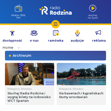
Wołów 99.6
słuchaj
FM
na żywo
Przejdź
do
dostępność
o nas
ramówka
audycje
reklama
treści
Home
»
Archiwum
Kategoria: Wrocław
Kategoria: Wrocław
Słuchaj Radia Rodzina i
Na basenach i kąpieliskach
wygraj bilety na lodowisko
tłumy wrocławian
WCT Spartan