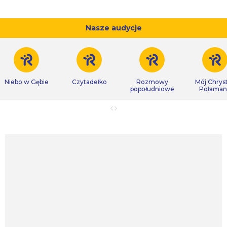
Nasze audycje
Niebo w Gębie
Czytadełko
Rozmowy
Mój Chrys
popołudniowe
Połaman