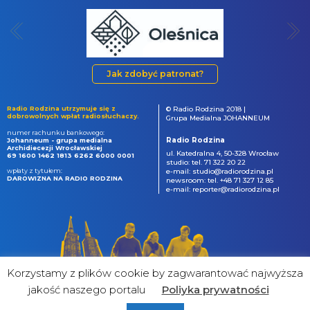
Jak zdobyć patronat?
Radio Rodzina utrzymuje się z
© Radio Rodzina 2018 |
dobrowolnych wpłat radiosłuchaczy.
Grupa Medialna JOHANNEUM
numer rachunku bankowego:
Radio Rodzina
Johanneum - grupa medialna
Archidiecezji Wrocławskiej
ul. Katedralna 4, 50-328 Wrocław
69 1600 1462 1813 6262 6000 0001
studio: tel. 71 322 20 22
wpłaty z tytułem:
e-mail: studio@radiorodzina.pl
DAROWIZNA NA RADIO RODZINA
newsroom: tel. +48 71 327 12 85
e-mail: reporter@radiorodzina.pl
Korzystamy z plików cookie by zagwarantować najwyższa
jakość naszego portalu
Poliyka prywatności