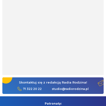
Skontaktuj się z redakcją Radia Rodzina!
71 322 20 22
studio@radiorodzina.pl
Patronaty: