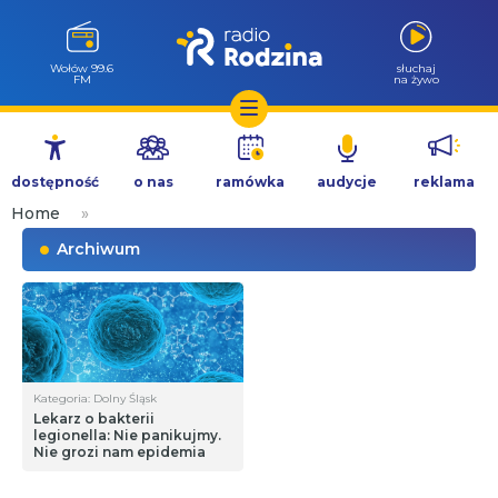
Wołów 99.6
słuchaj
FM
na żywo
Przejdź
do
dostępność
o nas
ramówka
audycje
reklama
treści
Home
»
Archiwum
Kategoria: Dolny Śląsk
Lekarz o bakterii
legionella: Nie panikujmy.
Nie grozi nam epidemia