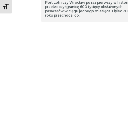
Port Lotniczy Wrocław po raz pierwszy w histori
Toggle Font size
przekroczył granicę 600 tysięcy obsłużonych
pasażerów w ciągu jednego miesiąca. Lipiec 2
roku przechodzi do…