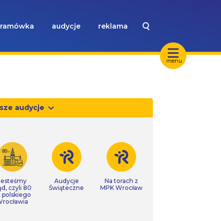
ramówka
audycje
reklama
menu
sze audycje
Jesteśmy
Audycje
Na torach z
ąd, czyli 80
Świąteczne
MPK Wrocław
t polskiego
rocławia