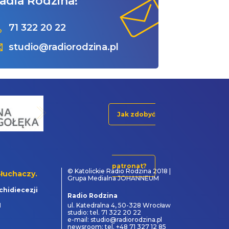
adia Rodzina!
71 322 20 22
studio@radiorodzina.pl
Jak zdobyć
patronat?
© Katolickie Radio Rodzina 2018 |
łuchaczy.
Grupa Medialna JOHANNEUM
chidiecezji
Radio Rodzina
1
ul. Katedralna 4, 50-328 Wrocław
studio: tel. 71 322 20 22
e-mail: studio@radiorodzina.pl
newsroom: tel. +48 71 327 12 85