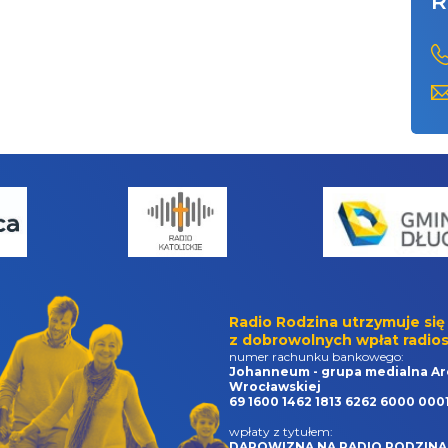
R
Radio Rodzina utrzymuje się
z dobrowolnych wpłat radios
numer rachunku bankowego:
Johanneum - grupa medialna Ar
Wrocławskiej
69 1600 1462 1813 6262 6000 000
wpłaty z tytułem:
DAROWIZNA NA RADIO RODZINA