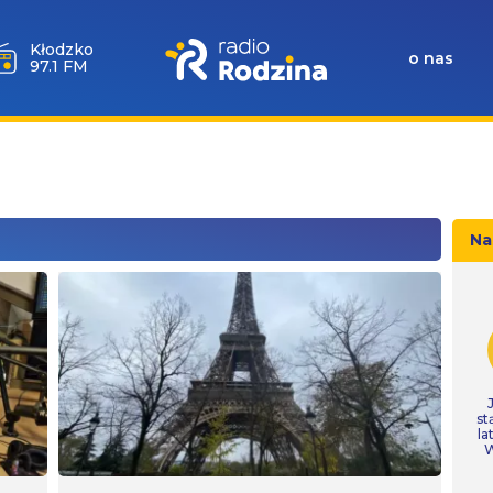
Wołów
o nas
99.6 FM
Na
st
la
W