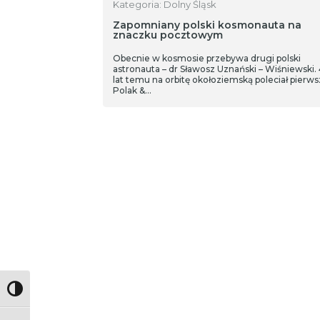
Kategoria: Dolny Śląsk
Zapomniany polski kosmonauta na
znaczku pocztowym
Obecnie w kosmosie przebywa drugi polski
astronauta – dr Sławosz Uznański – Wiśniewski.
lat temu na orbitę okołoziemską poleciał pierws
Polak &…
Toggle High Contrast