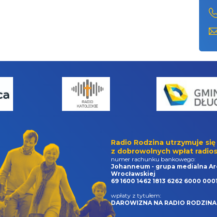
Radio Rodzina utrzymuje się
z dobrowolnych wpłat radios
numer rachunku bankowego:
Johanneum - grupa medialna Ar
Wrocławskiej
69 1600 1462 1813 6262 6000 000
wpłaty z tytułem:
DAROWIZNA NA RADIO RODZINA