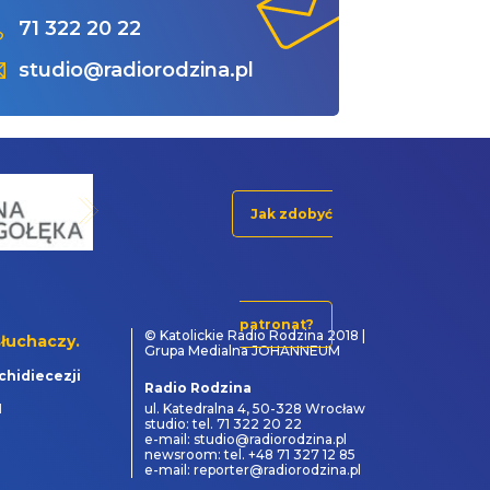
71 322 20 22
studio@radiorodzina.pl
Jak zdobyć
patronat?
© Katolickie Radio Rodzina 2018 |
łuchaczy.
Grupa Medialna JOHANNEUM
chidiecezji
Radio Rodzina
1
ul. Katedralna 4, 50-328 Wrocław
studio: tel. 71 322 20 22
e-mail: studio@radiorodzina.pl
newsroom: tel. +48 71 327 12 85
e-mail: reporter@radiorodzina.pl