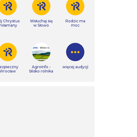
j Chrystus
Wsłuchaj się
Rodzic ma
Połamany
w Słowo
moc
ezpieczny
Agroinfo -
więcej audycji
Wrocław
blisko rolnika