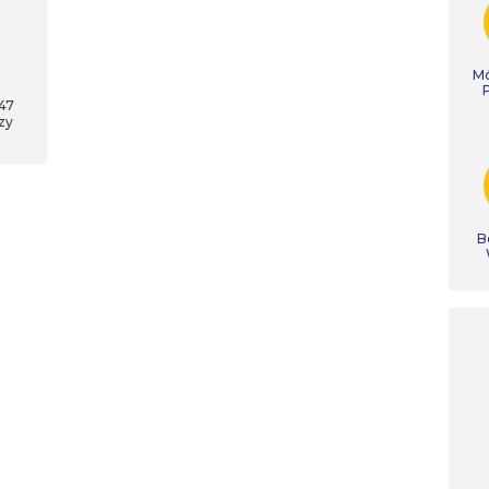
Mó
 47
zy
B