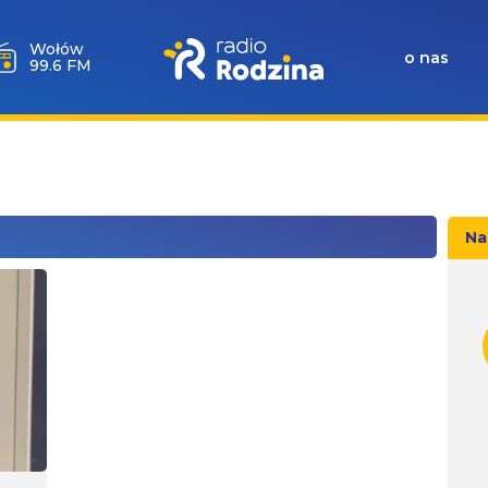
Wołów
o nas
99.6 FM
Na