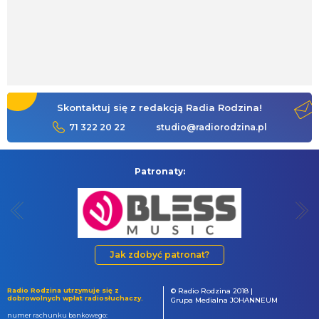
Skontaktuj się z redakcją Radia Rodzina!
71 322 20 22
studio@radiorodzina.pl
Patronaty:
Jak zdobyć patronat?
Radio Rodzina utrzymuje się z
© Radio Rodzina 2018 |
dobrowolnych wpłat radiosłuchaczy.
Grupa Medialna JOHANNEUM
numer rachunku bankowego: