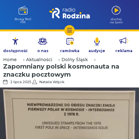
Brzeg 94.0
słuchaj
FM
na żywo
Przejdź
do
dostępność
o nas
ramówka
audycje
reklama
treści
Home
»
Aktualności
»
Dolny Śląsk
»
Zapomniany polski kosmonauta na
znaczku pocztowym
2 lipca 2025
Natalia Wójcik