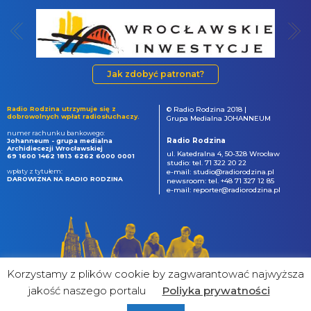
Jak zdobyć patronat?
Radio Rodzina utrzymuje się z
© Radio Rodzina 2018 |
dobrowolnych wpłat radiosłuchaczy.
Grupa Medialna JOHANNEUM
numer rachunku bankowego:
Radio Rodzina
Johanneum - grupa medialna
Archidiecezji Wrocławskiej
ul. Katedralna 4, 50-328 Wrocław
69 1600 1462 1813 6262 6000 0001
studio: tel. 71 322 20 22
wpłaty z tytułem:
e-mail: studio@radiorodzina.pl
DAROWIZNA NA RADIO RODZINA
newsroom: tel. +48 71 327 12 85
e-mail: reporter@radiorodzina.pl
Korzystamy z plików cookie by zagwarantować najwyższa
jakość naszego portalu
Poliyka prywatności