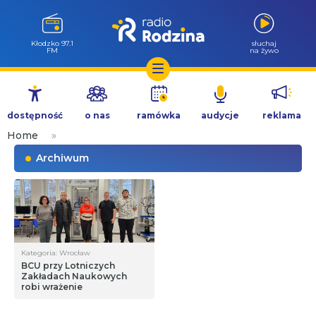
Kłodzko 97.1
słuchaj
FM
na żywo
Przejdź
do
dostępność
o nas
ramówka
audycje
reklama
treści
Home
»
Archiwum
Kategoria: Wrocław
BCU przy Lotniczych
Zakładach Naukowych
robi wrażenie