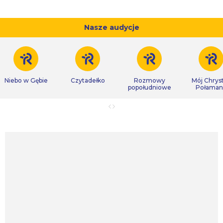
Nasze audycje
Niebo w Gębie
Czytadełko
Rozmowy
Mój Chrys
popołudniowe
Połaman