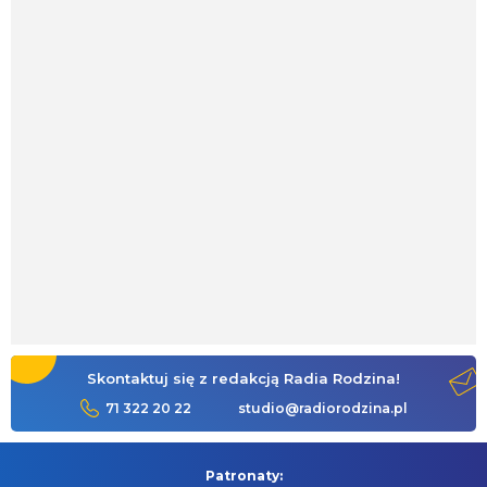
Skontaktuj się z redakcją Radia Rodzina!
71 322 20 22
studio@radiorodzina.pl
Patronaty: