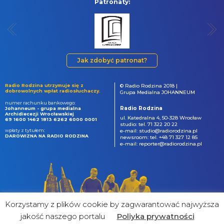
Patronaty:
Jak zdobyć patronat?
Radio Rodzina utrzymuje się z
© Radio Rodzina 2018 |
dobrowolnych wpłat radiosłuchaczy.
Grupa Medialna JOHANNEUM
numer rachunku bankowego:
Radio Rodzina
Johanneum - grupa medialna
Archidiecezji Wrocławskiej
ul. Katedralna 4, 50-328 Wrocław
69 1600 1462 1813 6262 6000 0001
studio: tel. 71 322 20 22
wpłaty z tytułem:
e-mail: studio@radiorodzina.pl
DAROWIZNA NA RADIO RODZINA
newsroom: tel. +48 71 327 12 85
e-mail: reporter@radiorodzina.pl
Korzystamy z plików cookie by zagwarantować najwyższa
jakość naszego portalu
Poliyka prywatności