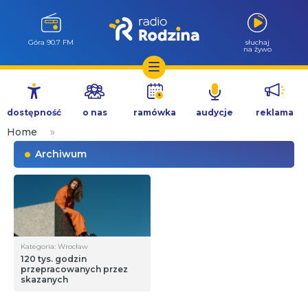
Góra 90.7 FM
słuchaj
na żywo
Przejdź
do
dostępność
o nas
ramówka
audycje
reklama
treści
Home
»
Archiwum
Kategoria: Wrocław
120 tys. godzin
przepracowanych przez
skazanych