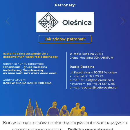
Patronaty:
Jak zdobyć patronat?
Radio Rodzina utrzymuje się z
© Radio Rodzina 2018 |
dobrowolnych wpłat radiosłuchaczy.
Grupa Medialna JOHANNEUM
numer rachunku bankowego:
Radio Rodzina
Johanneum - grupa medialna
Archidiecezji Wrocławskiej
ul. Katedralna 4, 50-328 Wrocław
69 1600 1462 1813 6262 6000 0001
studio: tel. 71 322 20 22
wpłaty z tytułem:
e-mail: studio@radiorodzina.pl
DAROWIZNA NA RADIO RODZINA
newsroom: tel. +48 71 327 12 85
e-mail: reporter@radiorodzina.pl
Korzystamy z plików cookie by zagwarantować najwyższa
jakość naszego portalu
Poliyka prywatności