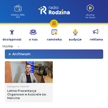
Wołów 99.6
słuchaj
FM
na żywo
Przejdź
do
dostępność
o nas
ramówka
audycje
reklama
treści
Home
»
Archiwum
Kategoria: Kościół
Letnie Prezentacje
Organowe w kościele św.
Marcina