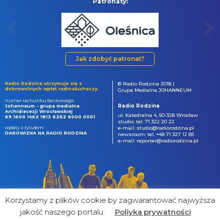
Patronaty:
Jak zdobyć patronat?
Radio Rodzina utrzymuje się z
© Radio Rodzina 2018 |
dobrowolnych wpłat radiosłuchaczy.
Grupa Medialna JOHANNEUM
numer rachunku bankowego:
Radio Rodzina
Johanneum - grupa medialna
Archidiecezji Wrocławskiej
ul. Katedralna 4, 50-328 Wrocław
69 1600 1462 1813 6262 6000 0001
studio: tel. 71 322 20 22
wpłaty z tytułem:
e-mail: studio@radiorodzina.pl
DAROWIZNA NA RADIO RODZINA
newsroom: tel. +48 71 327 12 85
e-mail: reporter@radiorodzina.pl
Korzystamy z plików cookie by zagwarantować najwyższa
jakość naszego portalu
Poliyka prywatności