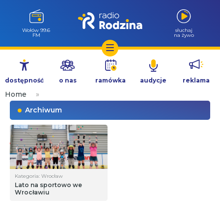
Wołów 99.6
słuchaj
FM
na żywo
Przejdź
do
dostępność
o nas
ramówka
audycje
reklama
treści
Home
»
Archiwum
Kategoria: Wrocław
Lato na sportowo we
Wrocławiu