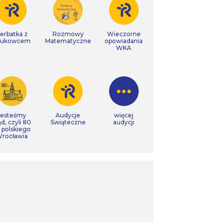
erbatka z
Rozmowy
Wieczorne
aukowcem
Matematyczne
opowiadania
WKA
Jesteśmy
Audycje
więcej
ąd, czyli 80
Świąteczne
audycji
t polskiego
rocławia