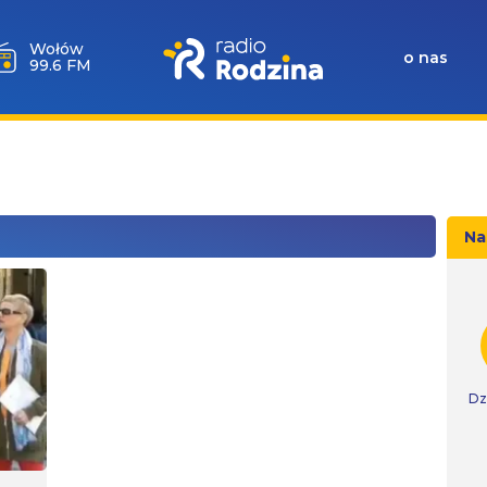
Wołów
o nas
99.6 FM
Na
Dz