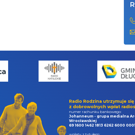
R
Radio Rodzina utrzymuje się
z dobrowolnych wpłat radios
numer rachunku bankowego:
Johanneum - grupa medialna Ar
Wrocławskiej
69 1600 1462 1813 6262 6000 000
wpłaty z tytułem: