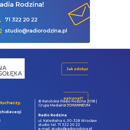
adia Rodzina!
71 322 20 22
studio@radiorodzina.pl
Jak zdobyć
patronat?
© Katolickie Radio Rodzina 2018 |
łuchaczy.
Grupa Medialna JOHANNEUM
chidiecezji
Radio Rodzina
1
ul. Katedralna 4, 50-328 Wrocław
studio: tel. 71 322 20 22
e-mail: studio@radiorodzina.pl