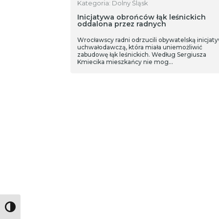
Kategoria: Dolny Śląsk
Inicjatywa obrońców łąk leśnickich
oddalona przez radnych
Wrocławscy radni odrzucili obywatelską inicjat
uchwałodawczą, która miała uniemożliwić
zabudowę łąk leśnickich. Według Sergiusza
Kmiecika mieszkańcy nie mog…
Toggle High Contrast