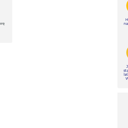
H
ywę
n
st
la
W