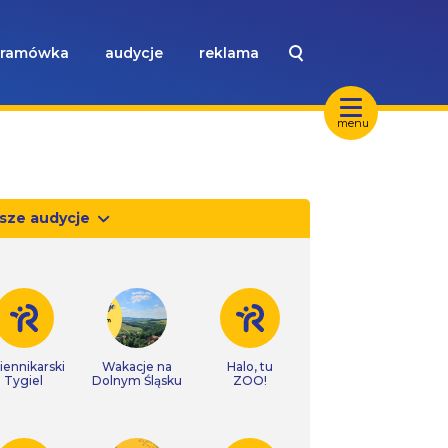
ramówka
audycje
reklama
menu
sze audycje
iennikarski
Wakacje na
Halo, tu
Tygiel
Dolnym Śląsku
ZOO!