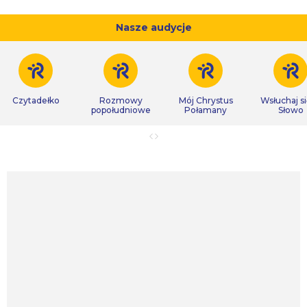
Nasze audycje
Czytadełko
Rozmowy
Mój Chrystus
Wsłuchaj s
popołudniowe
Połamany
Słowo