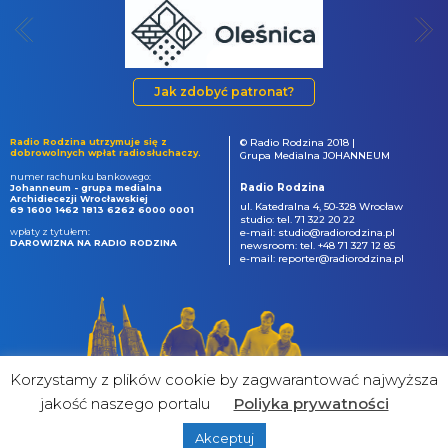
Jak zdobyć patronat?
Radio Rodzina utrzymuje się z
© Radio Rodzina 2018 |
dobrowolnych wpłat radiosłuchaczy.
Grupa Medialna JOHANNEUM
numer rachunku bankowego:
Radio Rodzina
Johanneum - grupa medialna
Archidiecezji Wrocławskiej
ul. Katedralna 4, 50-328 Wrocław
69 1600 1462 1813 6262 6000 0001
studio: tel. 71 322 20 22
wpłaty z tytułem:
e-mail: studio@radiorodzina.pl
DAROWIZNA NA RADIO RODZINA
newsroom: tel. +48 71 327 12 85
e-mail: reporter@radiorodzina.pl
Korzystamy z plików cookie by zagwarantować najwyższa
jakość naszego portalu
Poliyka prywatności
Akceptuj
powered by
&