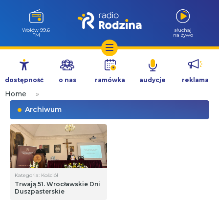
Wołów 99.6
słuchaj
FM
na żywo
Przejdź
do
dostępność
o nas
ramówka
audycje
reklama
treści
Home
»
Archiwum
Kategoria: Kościół
Trwają 51. Wrocławskie Dni
Duszpasterskie