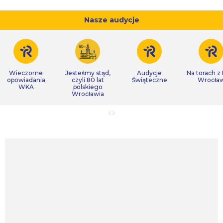
Nasze audycje
Wieczorne
Jesteśmy stąd,
Audycje
Na torach z
opowiadania
czyli 80 lat
Świąteczne
Wrocła
WKA
polskiego
Wrocławia