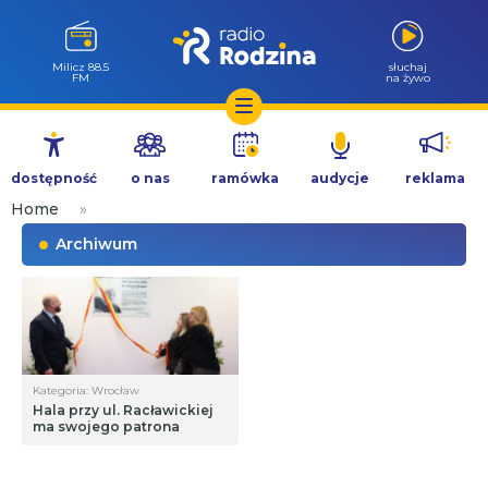
Góra Igliczna
słuchaj
107.2 FM
na żywo
Przejdź
do
dostępność
o nas
ramówka
audycje
reklama
treści
Home
»
Archiwum
Kategoria: Wrocław
Hala przy ul. Racławickiej
ma swojego patrona