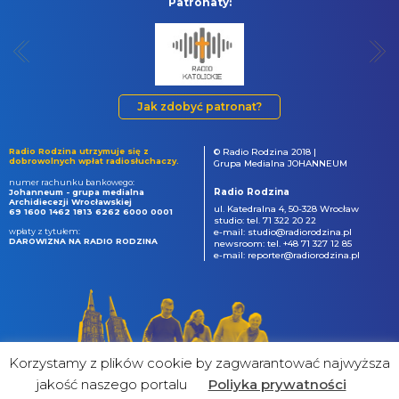
Patronaty:
Jak zdobyć patronat?
Radio Rodzina utrzymuje się z
© Radio Rodzina 2018 |
dobrowolnych wpłat radiosłuchaczy.
Grupa Medialna JOHANNEUM
numer rachunku bankowego:
Radio Rodzina
Johanneum - grupa medialna
Archidiecezji Wrocławskiej
ul. Katedralna 4, 50-328 Wrocław
69 1600 1462 1813 6262 6000 0001
studio: tel. 71 322 20 22
wpłaty z tytułem:
e-mail: studio@radiorodzina.pl
DAROWIZNA NA RADIO RODZINA
newsroom: tel. +48 71 327 12 85
e-mail: reporter@radiorodzina.pl
Korzystamy z plików cookie by zagwarantować najwyższa
jakość naszego portalu
Poliyka prywatności