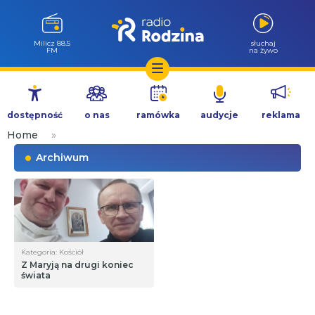
Milicz 88.5
słuchaj
FM
na żywo
Przejdź
do
dostępność
o nas
ramówka
audycje
reklama
treści
Home
»
Archiwum
Kategoria: Kościół
Z Maryją na drugi koniec
świata