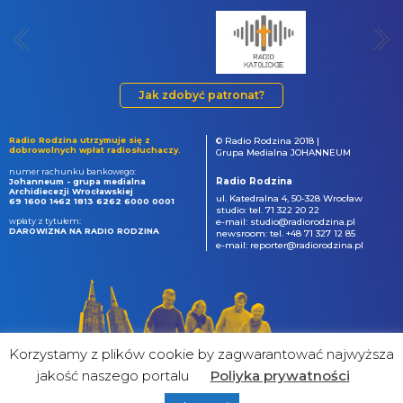
Jak zdobyć patronat?
Radio Rodzina utrzymuje się z
© Radio Rodzina 2018 |
dobrowolnych wpłat radiosłuchaczy.
Grupa Medialna JOHANNEUM
numer rachunku bankowego:
Radio Rodzina
Johanneum - grupa medialna
Archidiecezji Wrocławskiej
ul. Katedralna 4, 50-328 Wrocław
69 1600 1462 1813 6262 6000 0001
studio: tel. 71 322 20 22
wpłaty z tytułem:
e-mail: studio@radiorodzina.pl
DAROWIZNA NA RADIO RODZINA
newsroom: tel. +48 71 327 12 85
e-mail: reporter@radiorodzina.pl
Korzystamy z plików cookie by zagwarantować najwyższa
jakość naszego portalu
Poliyka prywatności