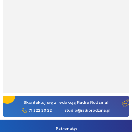
Skontaktuj się z redakcją Radia Rodzina!
71 322 20 22
studio@radiorodzina.pl
Patronaty: