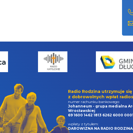
Radio Rodzina utrzymuje się
z dobrowolnych wpłat radios
numer rachunku bankowego:
Johanneum - grupa medialna Ar
Wrocławskiej
69 1600 1462 1813 6262 6000 000
wpłaty z tytułem:
DAROWIZNA NA RADIO RODZINA