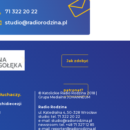
71 322 20 22
studio@radiorodzina.pl
Jak zdobyć
patronat?
© Katolickie Radio Rodzina 2018 |
łuchaczy.
Grupa Medialna JOHANNEUM
chidiecezji
Radio Rodzina
1
ul. Katedralna 4, 50-328 Wrocław
studio: tel. 71 322 20 22
e-mail: studio@radiorodzina.pl
newsroom: tel. +48 71 327 12 85
e-mail: reporter@radiorodzina.pl