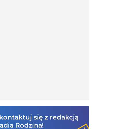
kontaktuj się z redakcją
adia Rodzina!