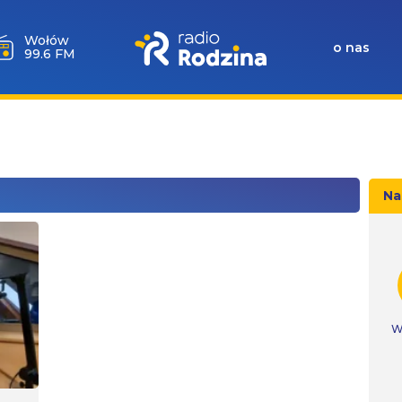
Wołów
o nas
99.6 FM
Na
W