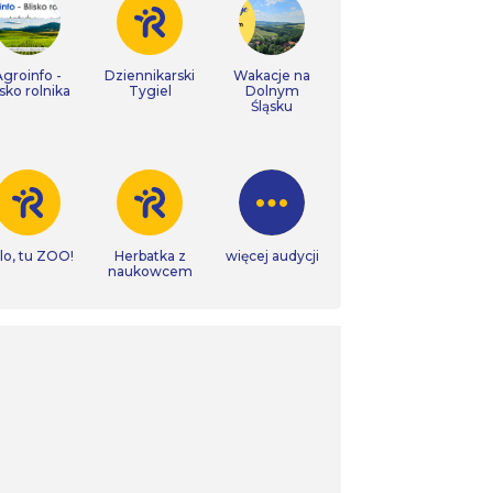
Agroinfo -
Dziennikarski
Wakacje na
isko rolnika
Tygiel
Dolnym
Śląsku
lo, tu ZOO!
Herbatka z
więcej audycji
naukowcem