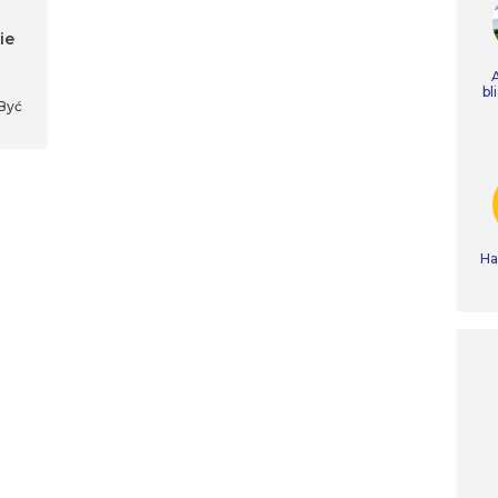
ie
bl
 Być
Ha