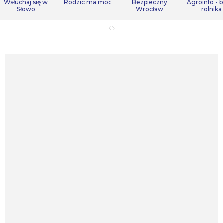
Wsłuchaj się w
Rodzic ma moc
Bezpieczny
Agroinfo - b
Słowo
Wrocław
rolnika