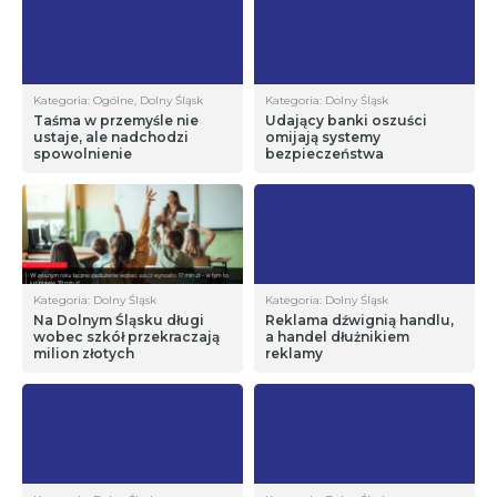
Kategoria: Ogólne, Dolny Śląsk
Kategoria: Dolny Śląsk
Taśma w przemyśle nie
Udający banki oszuści
ustaje, ale nadchodzi
omijają systemy
spowolnienie
bezpieczeństwa
Kategoria: Dolny Śląsk
Kategoria: Dolny Śląsk
Na Dolnym Śląsku długi
Reklama dźwignią handlu,
wobec szkół przekraczają
a handel dłużnikiem
milion złotych
reklamy