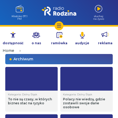
Kłodzko 97.1
słuchaj
FM
na żywo
Przejdź
do
dostępność
o nas
ramówka
audycje
reklama
treści
Home
»
Archiwum
Kategoria: Dolny Śląsk
Kategoria: Dolny Śląsk
To nie są czasy, w których
Polacy nie wiedzą, gdzie
biznes stać na ryzyko
zostawili swoje dane
osobowe