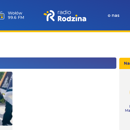
Milicz
o nas
88.5 FM
Na
Ma