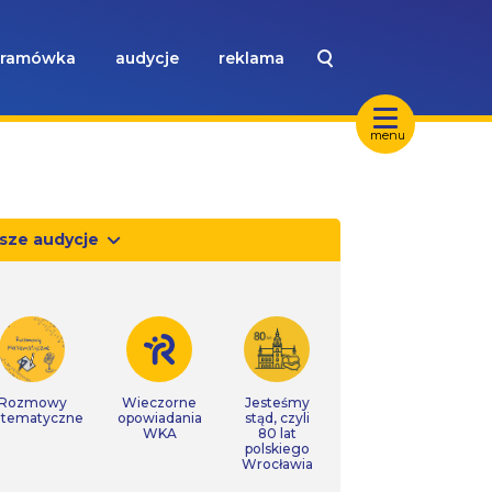
ramówka
audycje
reklama
menu
sze audycje
Rozmowy
Wieczorne
Jesteśmy
tematyczne
opowiadania
stąd, czyli
WKA
80 lat
polskiego
Wrocławia