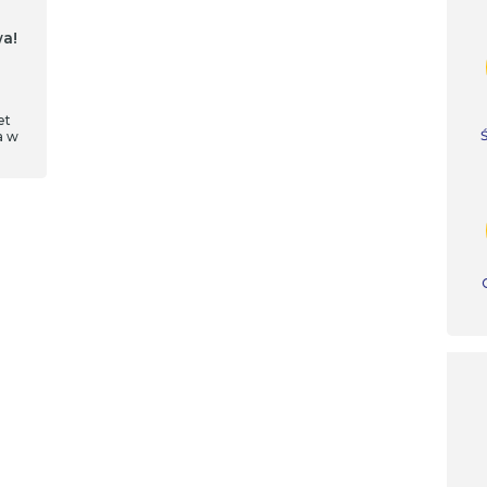
wa!
et
a w