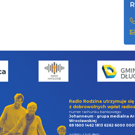
R
Radio Rodzina utrzymuje się
z dobrowolnych wpłat radios
numer rachunku bankowego:
Johanneum - grupa medialna Ar
Wrocławskiej
69 1600 1462 1813 6262 6000 000
wpłaty z tytułem: