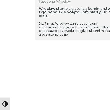
Kategoria: Wrocław
Wrocław stanie się stolicą kominiarst
Ogólnopolskie Święto Kominiarzy już 7
maja
Już 7 maja Wrocław stanie się centrum
kominiarskich tradycji w Polsce i Europie. Kilkus
przedstawicieli zawodu przejdzie ulicami miast
uroczystej paradzie.
Toggle High Contrast