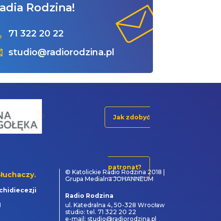
adia Rodzina!
71 322 20 22
studio@radiorodzina.pl
Jak zdobyć
patronat?
© Katolickie Radio Rodzina 2018 |
łuchaczy.
Grupa Medialna JOHANNEUM
chidiecezji
Radio Rodzina
1
ul. Katedralna 4, 50-328 Wrocław
studio: tel. 71 322 20 22
e-mail: studio@radiorodzina.pl