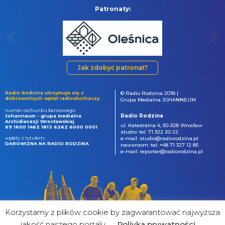
Patronaty:
Jak zdobyć patronat?
Radio Rodzina utrzymuje się z
© Radio Rodzina 2018 |
dobrowolnych wpłat radiosłuchaczy.
Grupa Medialna JOHANNEUM
numer rachunku bankowego:
Radio Rodzina
Johanneum - grupa medialna
Archidiecezji Wrocławskiej
ul. Katedralna 4, 50-328 Wrocław
69 1600 1462 1813 6262 6000 0001
studio: tel. 71 322 20 22
wpłaty z tytułem:
e-mail: studio@radiorodzina.pl
DAROWIZNA NA RADIO RODZINA
newsroom: tel. +48 71 327 12 85
e-mail: reporter@radiorodzina.pl
Korzystamy z plików cookie by zagwarantować najwyższa
jakość naszego portalu
Poliyka prywatności