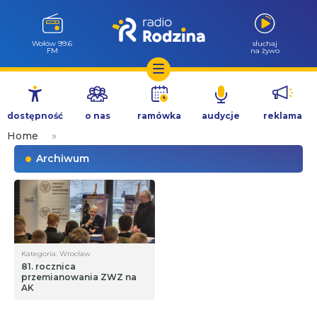
Wołów 99.6
słuchaj
FM
na żywo
Przejdź
do
dostępność
o nas
ramówka
audycje
reklama
treści
Home
»
Archiwum
Kategoria: Wrocław
81. rocznica
przemianowania ZWZ na
AK