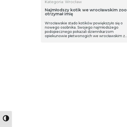
Kategoria: Wrocław
Najmłodszy kotik we wrocławskim zoo
otrzymał imię
Wrocławskie stado kotików powiększyło się o
nowego osobnika. Swojego najmłodszego
podopiecznego pokazali dziennikarzom
opiekunowie płetwonogich we wrocławskim z
Toggle High Contrast