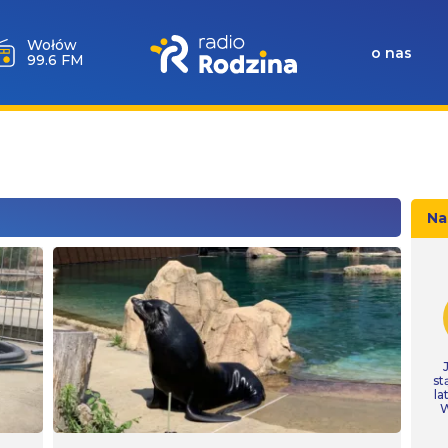
Wołów
o nas
99.6 FM
Na
st
la
W