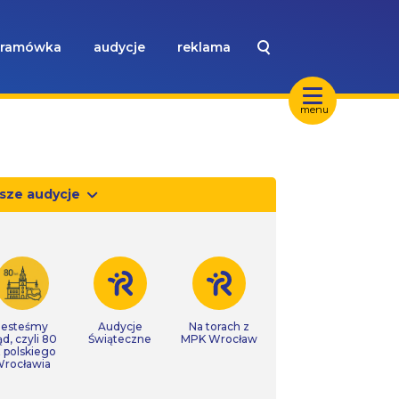
ramówka
audycje
reklama
menu
sze audycje
Jesteśmy
Audycje
Na torach z
ąd, czyli 80
Świąteczne
MPK Wrocław
t polskiego
rocławia