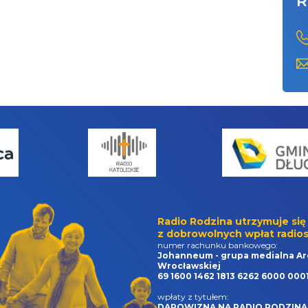
R
Radio Rodzina utrzymuje się
z dobrowolnych wpłat radios
numer rachunku bankowego:
Johanneum - grupa medialna Ar
Wrocławskiej
69 1600 1462 1813 6262 6000 000
wpłaty z tytułem:
DAROWIZNA NA RADIO RODZINA