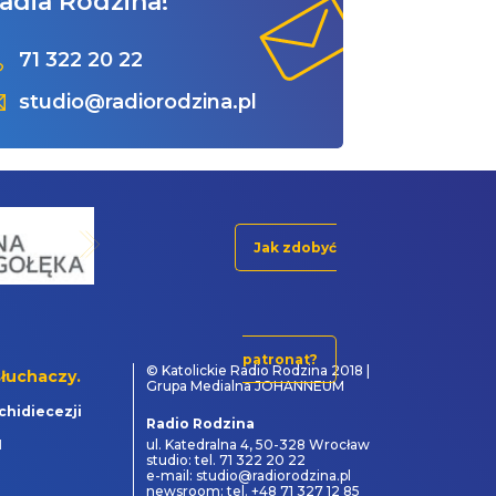
adia Rodzina!
71 322 20 22
studio@radiorodzina.pl
Jak zdobyć
patronat?
© Katolickie Radio Rodzina 2018 |
łuchaczy.
Grupa Medialna JOHANNEUM
chidiecezji
Radio Rodzina
1
ul. Katedralna 4, 50-328 Wrocław
studio: tel. 71 322 20 22
e-mail: studio@radiorodzina.pl
newsroom: tel. +48 71 327 12 85