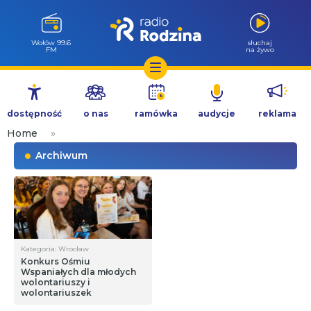
Wołów 99.6
słuchaj
FM
na żywo
Przejdź
do
dostępność
o nas
ramówka
audycje
reklama
treści
Home
»
Archiwum
Kategoria: Wrocław
Konkurs Ośmiu
Wspaniałych dla młodych
wolontariuszy i
wolontariuszek