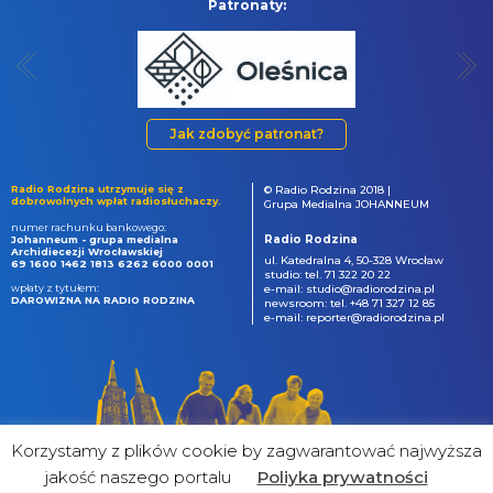
Patronaty:
Jak zdobyć patronat?
Radio Rodzina utrzymuje się z
© Radio Rodzina 2018 |
dobrowolnych wpłat radiosłuchaczy.
Grupa Medialna JOHANNEUM
numer rachunku bankowego:
Radio Rodzina
Johanneum - grupa medialna
Archidiecezji Wrocławskiej
ul. Katedralna 4, 50-328 Wrocław
69 1600 1462 1813 6262 6000 0001
studio: tel. 71 322 20 22
wpłaty z tytułem:
e-mail: studio@radiorodzina.pl
DAROWIZNA NA RADIO RODZINA
newsroom: tel. +48 71 327 12 85
e-mail: reporter@radiorodzina.pl
Korzystamy z plików cookie by zagwarantować najwyższa
jakość naszego portalu
Poliyka prywatności