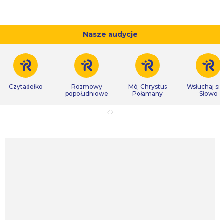
Nasze audycje
Czytadełko
Rozmowy
Mój Chrystus
Wsłuchaj s
popołudniowe
Połamany
Słowo