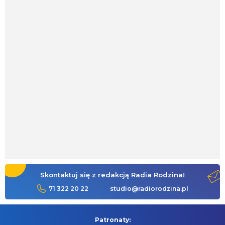
Skontaktuj się z redakcją Radia Rodzina!
71 322 20 22
studio@radiorodzina.pl
Patronaty: