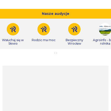
Nasze audycje
Wsłuchaj się w
Rodzic ma moc
Bezpieczny
Agroinfo - b
Słowo
Wrocław
rolnika