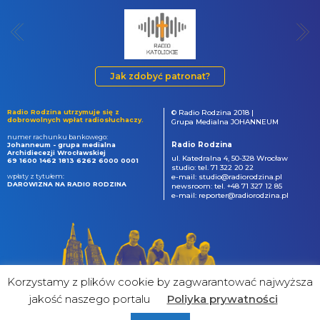
Jak zdobyć patronat?
Radio Rodzina utrzymuje się z
© Radio Rodzina 2018 |
dobrowolnych wpłat radiosłuchaczy.
Grupa Medialna JOHANNEUM
numer rachunku bankowego:
Radio Rodzina
Johanneum - grupa medialna
Archidiecezji Wrocławskiej
ul. Katedralna 4, 50-328 Wrocław
69 1600 1462 1813 6262 6000 0001
studio: tel. 71 322 20 22
wpłaty z tytułem:
e-mail: studio@radiorodzina.pl
DAROWIZNA NA RADIO RODZINA
newsroom: tel. +48 71 327 12 85
e-mail: reporter@radiorodzina.pl
Korzystamy z plików cookie by zagwarantować najwyższa
jakość naszego portalu
Poliyka prywatności