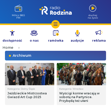
Milicz 88.5
słuchaj
FM
na żywo
Przejdź
do
dostępność
o nas
ramówka
audycje
reklama
treści
Home
»
Archiwum
Kategoria: Dolny Śląsk
Kategoria: Wrocław
Jeździeckie Mistrzostwa
Wyścigi konne wracają w
Gwiazd Art Cup 2025
sobotę na Partynice.
Przybędą też ułani