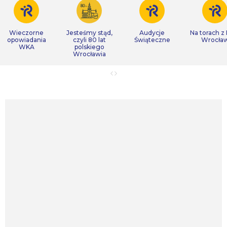
Wieczorne
Jesteśmy stąd,
Audycje
Na torach z
opowiadania
czyli 80 lat
Świąteczne
Wrocła
WKA
polskiego
Wrocławia