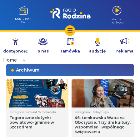
Góra Igliczna
słuchaj
107.2 FM
na żywo
Przejdź
do
dostępność
o nas
ramówka
audycje
reklama
treści
Home
»
Archiwum
Kategoria: Powiat Wrocławski
Kategoria: Dolny Śląsk
Tegoroczne dożynki
46. Łemkowska Watra na
powiatowo-gminne w
Obczyźnie. Trzy dni kultury,
Szczodrem
wspomnień i wspólnego
świętowania