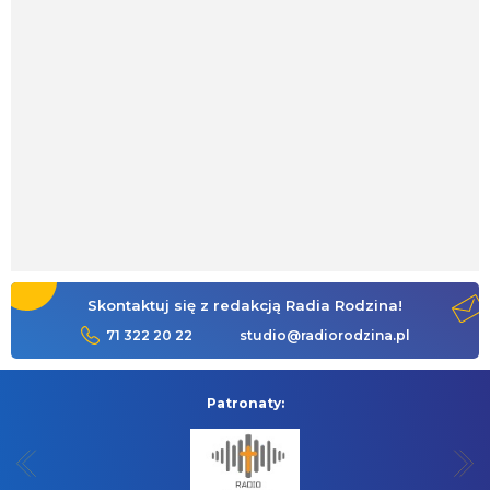
Skontaktuj się z redakcją Radia Rodzina!
71 322 20 22
studio@radiorodzina.pl
Patronaty: