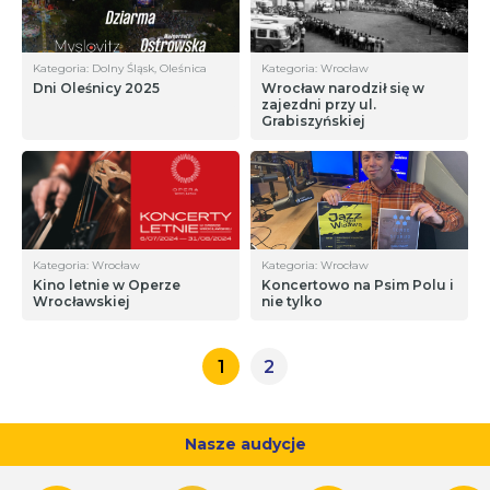
Kategoria: Dolny Śląsk, Oleśnica
Kategoria: Wrocław
Dni Oleśnicy 2025
Wrocław narodził się w
zajezdni przy ul.
Grabiszyńskiej
Kategoria: Wrocław
Kategoria: Wrocław
Kino letnie w Operze
Koncertowo na Psim Polu i
Wrocławskiej
nie tylko
1
2
Nasze audycje