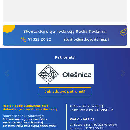
Skontaktuj się z redakcją Radia Rodzina!
71 322 20 22
studio@radiorodzina.pl
Patronaty:
Jak zdobyć patronat?
Radio Rodzina utrzymuje się z
© Radio Rodzina 2018 |
dobrowolnych wpłat radiosłuchaczy.
Grupa Medialna JOHANNEUM
numer rachunku bankowego:
Radio Rodzina
Johanneum - grupa medialna
Archidiecezji Wrocławskiej
ul. Katedralna 4, 50-328 Wrocław
69 1600 1462 1813 6262 6000 0001
studio: tel. 71 322 20 22