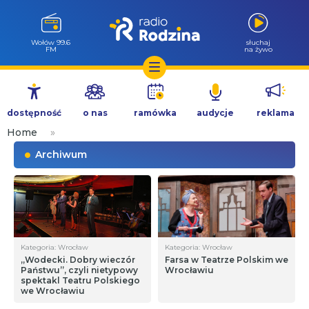
Wołów 99.6
słuchaj
FM
na żywo
Przejdź
do
dostępność
o nas
ramówka
audycje
reklama
treści
Home
»
Archiwum
Kategoria: Wrocław
Kategoria: Wrocław
„Wodecki. Dobry wieczór
Farsa w Teatrze Polskim we
Państwu”, czyli nietypowy
Wrocławiu
spektakl Teatru Polskiego
we Wrocławiu