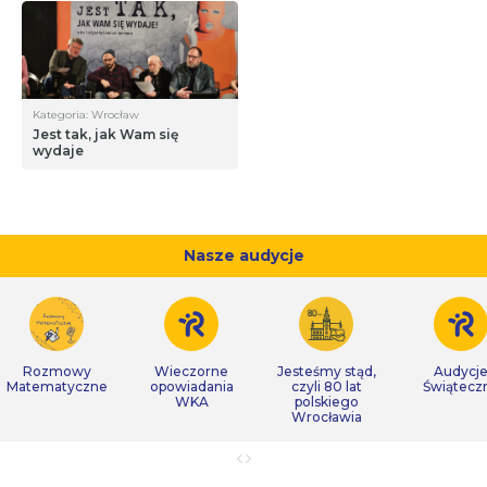
Kategoria: Wrocław
Jest tak, jak Wam się
wydaje
Nasze audycje
Rozmowy
Wieczorne
Jesteśmy stąd,
Audycj
Matematyczne
opowiadania
czyli 80 lat
Świątecz
WKA
polskiego
Wrocławia