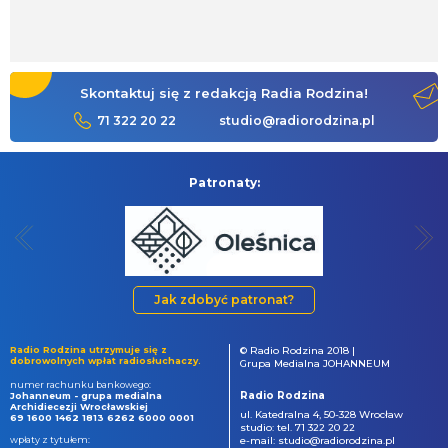
Skontaktuj się z redakcją Radia Rodzina!
71 322 20 22
studio@radiorodzina.pl
Patronaty:
Jak zdobyć patronat?
Radio Rodzina utrzymuje się z
© Radio Rodzina 2018 |
dobrowolnych wpłat radiosłuchaczy.
Grupa Medialna JOHANNEUM
numer rachunku bankowego:
Radio Rodzina
Johanneum - grupa medialna
Archidiecezji Wrocławskiej
ul. Katedralna 4, 50-328 Wrocław
69 1600 1462 1813 6262 6000 0001
studio: tel. 71 322 20 22
wpłaty z tytułem:
e-mail: studio@radiorodzina.pl