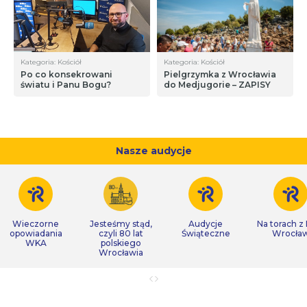
Kategoria: Kościół
Kategoria: Kościół
Po co konsekrowani
Pielgrzymka z Wrocławia
światu i Panu Bogu?
do Medjugorie – ZAPISY
Nasze audycje
Wieczorne
Jesteśmy stąd,
Audycje
Na torach z
opowiadania
czyli 80 lat
Świąteczne
Wrocła
WKA
polskiego
Wrocławia