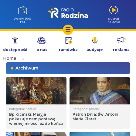
Wołów 99.6
słuchaj
FM
na żywo
Przejdź
do
dostępność
o nas
ramówka
audycje
reklama
treści
Home
»
Archiwum
Kategoria: Kościół
Kategoria: Kościół
Bp Kiciński: Maryja
Patron Dnia: Św. Antoni
pokazuje nam postawę
Maria Claret
wiernej miłości aż do końca