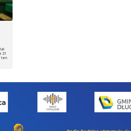
tał
e 21
w ten