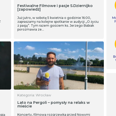
Festiwalne Filmowe i pasje S.Dziernijko
[zapowiedź]
Już jutro, w sobotę 5 kwietnia o godzinie 16:00,
Mó
z
zapraszamy na kolejne spotkanie w audycji „O życiu
z pasją”. Tym razem gościem ks. Jerzego Babiak
porozmawia ze…
B
Kategoria: Wrocław
Lato na Pergoli – pomysły na relaks w
mieście
ają
Koncerty, filmowa rozgrzewka przed Nowymi