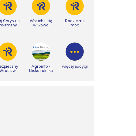
j Chrystus
Wsłuchaj się
Rodzic ma
Połamany
w Słowo
moc
ezpieczny
Agroinfo -
więcej audycji
Wrocław
blisko rolnika