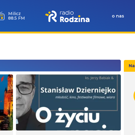
Milicz
o nas
88.5 FM
Na