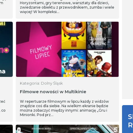
em
Horyzontami, gry terenowe, warsztaty dla dzieci,
zwiedzanie obiektu z przewodnikiem, zumba i wiele
więcej! W kompleksi…
Kategoria: Dolny Śląsk
Filmowe nowości w Multikinie
zeć
W repertuarze filmowym w lipcu każdy z widzów
znajdzie coś dla siebie. Na wielkim ekranie będzie
, co
można zobaczyć między innymi: animację „Gru i
Minionki. Pod prz…
S
R