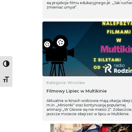
się projekcje filmu edukacyjnego pt. „Jak ruch
zmieniać umysł”.
Toggle High Contrast
Toggle Font size
Kategoria: Wrocław
Filmowy Lipiec w Multikinie
Aktualnie w kinach widzowie mają okazję obejr
m.in. „Minionki" oraz kontynuację popularnej
animacji „W Głowie się nie mieści 2". Zobaczcie
jeszcze możecie obejrzeć w lipcu w Multikinie.