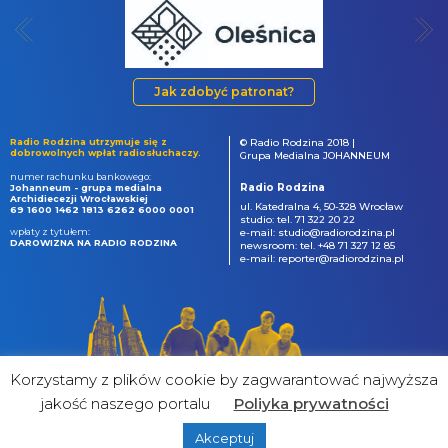
Jak zdobyć patronat?
Radio Rodzina utrzymuje się z
© Radio Rodzina 2018 |
dobrowolnych wpłat radiosłuchaczy.
Grupa Medialna JOHANNEUM
numer rachunku bankowego:
Radio Rodzina
Johanneum - grupa medialna
Archidiecezji Wrocławskiej
ul. Katedralna 4, 50-328 Wrocław
69 1600 1462 1813 6262 6000 0001
studio: tel. 71 322 20 22
wpłaty z tytułem:
e-mail: studio@radiorodzina.pl
DAROWIZNA NA RADIO RODZINA
newsroom: tel. +48 71 327 12 85
e-mail: reporter@radiorodzina.pl
Korzystamy z plików cookie by zagwarantować najwyższa
jakość naszego portalu
Poliyka prywatności
Akceptuj
powered by
&