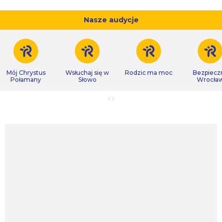
Nasze audycje
Mój Chrystus
Wsłuchaj się w
Rodzic ma moc
Bezpiecz
Połamany
Słowo
Wrocła