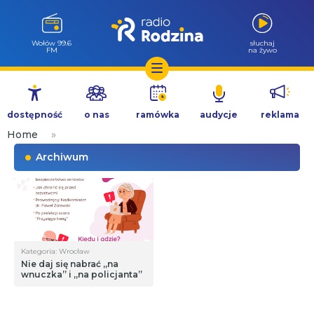
Wołów 99.6
słuchaj
FM
na żywo
Przejdź
do
dostępność
o nas
ramówka
audycje
reklama
treści
Home
»
Archiwum
Kategoria: Wrocław
Nie daj się nabrać „na
wnuczka” i „na policjanta”