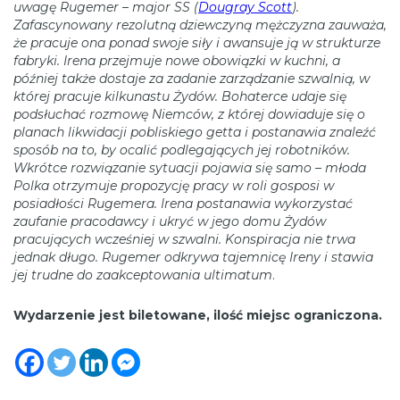
uwagę Rugemer – major SS (
Dougray Scott
).
Zafascynowany rezolutną dziewczyną mężczyzna zauważa,
że pracuje ona ponad swoje siły i awansuje ją w strukturze
fabryki. Irena przejmuje nowe obowiązki w kuchni, a
później także dostaje za zadanie zarządzanie szwalnią, w
której pracuje kilkunastu Żydów. Bohaterce udaje się
podsłuchać rozmowę Niemców, z której dowiaduje się o
planach likwidacji pobliskiego getta i postanawia znaleźć
sposób na to, by ocalić podlegających jej robotników.
Wkrótce rozwiązanie sytuacji pojawia się samo – młoda
Polka otrzymuje propozycję pracy w roli gosposi w
posiadłości Rugemera. Irena postanawia wykorzystać
zaufanie pracodawcy i ukryć w jego domu Żydów
pracujących wcześniej w szwalni. Konspiracja nie trwa
jednak długo. Rugemer odkrywa tajemnicę Ireny i stawia
jej trudne do zaakceptowania ultimatum
.
Wydarzenie jest biletowane, ilość miejsc ograniczona.