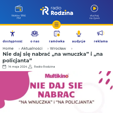
Wołów 99.6
słuchaj
FM
na żywo
Przejdź
do
dostępność
o nas
ramówka
audycje
reklama
treści
Home
»
Aktualności
»
Wrocław
»
Nie daj się nabrać „na wnuczka” i „na
policjanta”
14 maja 2024
Radio Rodzina