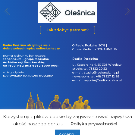
Jak zdobyć patronat?
Radio Rodzina utrzymuje się z
© Radio Rodzina 2018 |
dobrowolnych wpłat radiosłuchaczy.
Grupa Medialna JOHANNEUM
numer rachunku bankowego:
Radio Rodzina
Johanneum - grupa medialna
Archidiecezji Wrocławskiej
ul. Katedralna 4, 50-328 Wrocław
69 1600 1462 1813 6262 6000 0001
studio: tel. 71 322 20 22
wpłaty z tytułem:
e-mail: studio@radiorodzina.pl
DAROWIZNA NA RADIO RODZINA
newsroom: tel. +48 71 327 12 85
e-mail: reporter@radiorodzina.pl
Korzystamy z plików cookie by zagwarantować najwyższa
jakość naszego portalu
Poliyka prywatności
Akceptuj