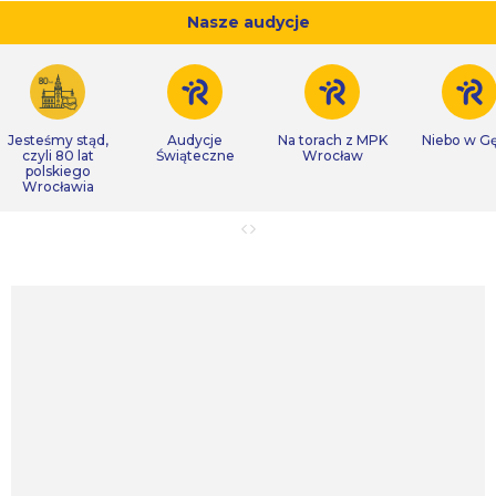
Nasze audycje
Jesteśmy stąd,
Audycje
Na torach z MPK
Niebo w Gę
czyli 80 lat
Świąteczne
Wrocław
polskiego
Wrocławia