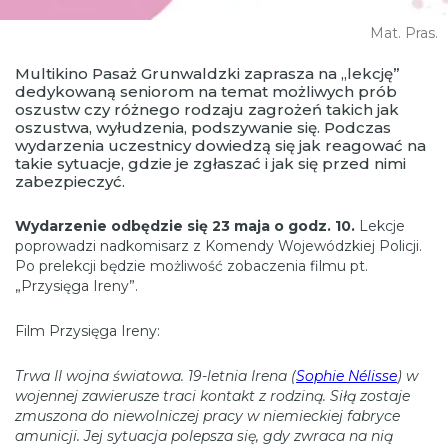
Mat. Pras.
Multikino Pasaż Grunwaldzki zaprasza na „lekcję”
dedykowaną seniorom na temat możliwych prób
oszustw czy różnego rodzaju zagrożeń takich jak
oszustwa, wyłudzenia, podszywanie się. Podczas
wydarzenia uczestnicy dowiedzą się jak reagować na
takie sytuacje, gdzie je zgłaszać i jak się przed nimi
zabezpieczyć.
Wydarzenie odbędzie się 23 maja o godz. 10.
Lekcje
poprowadzi nadkomisarz z Komendy Wojewódzkiej Policji.
Po prelekcji będzie możliwość zobaczenia filmu pt.
„Przysięga Ireny”.
Film Przysięga Ireny:
Trwa II wojna światowa. 19-letnia Irena (
Sophie Nélisse
) w
wojennej zawierusze traci kontakt z rodziną. Siłą zostaje
zmuszona do niewolniczej pracy w niemieckiej fabryce
amunicji. Jej sytuacja polepsza się, gdy zwraca na nią