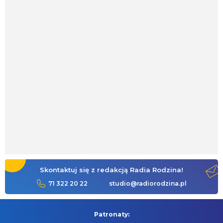
Skontaktuj się z redakcją Radia Rodzina!
71 322 20 22
studio@radiorodzina.pl
Patronaty: