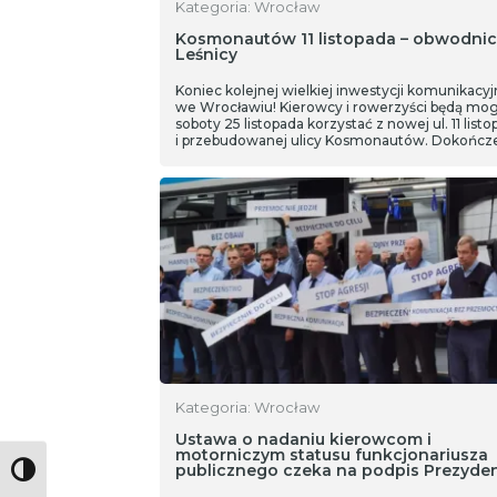
Kategoria: Wrocław
Kosmonautów 11 listopada – obwodni
Leśnicy
Koniec kolejnej wielkiej inwestycji komunikacyj
we Wrocławiu! Kierowcy i rowerzyści będą mog
soboty 25 listopada korzystać z nowej ul. 11 list
i przebudowanej ulicy Kosmonautów. Dokończ
obwodnicy Leśnicy zmieni komunikacyjne
zachodnią część stolicy Dolnego Śląska.
Kategoria: Wrocław
Ustawa o nadaniu kierowcom i
motorniczym statusu funkcjonariusza
publicznego czeka na podpis Prezyde
Toggle High Contrast