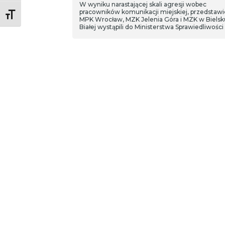
W wyniku narastającej skali agresji wobec
pracowników komunikacji miejskiej, przedstawi
Toggle Font size
MPK Wrocław, MZK Jelenia Góra i MZK w Bielsk
Białej wystąpili do Ministerstwa Sprawiedliwości
nadanie kierującym statusu funkcjonariusza
publicznego. Ustawa została uchwalona i trafiła
biurko Prezydenta.