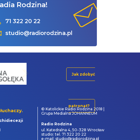
adia Rodzina!
71 322 20 22
studio@radiorodzina.pl
Jak zdobyć
patronat?
© Katolickie Radio Rodzina 2018 |
łuchaczy.
Grupa Medialna JOHANNEUM
chidiecezji
Radio Rodzina
1
ul. Katedralna 4, 50-328 Wrocław
studio: tel. 71 322 20 22
e-mail: studio@radiorodzina.pl