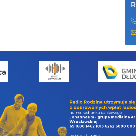
R
Radio Rodzina utrzymuje się
z dobrowolnych wpłat radios
numer rachunku bankowego:
Johanneum - grupa medialna Ar
Wrocławskiej
69 1600 1462 1813 6262 6000 000
wpłaty z tytułem: