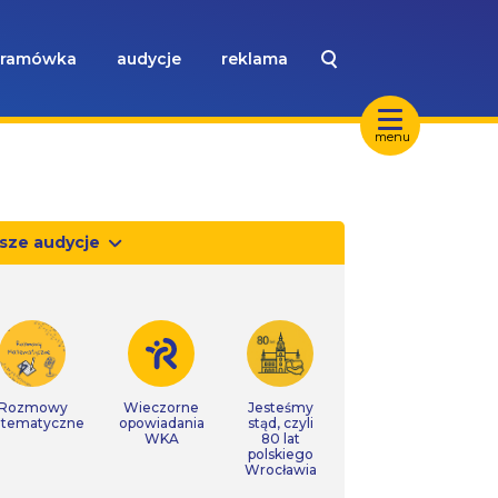
ramówka
audycje
reklama
menu
sze audycje
Rozmowy
Wieczorne
Jesteśmy
tematyczne
opowiadania
stąd, czyli
WKA
80 lat
polskiego
Wrocławia