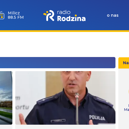
Milicz
o nas
88.5 FM
Na
Ma