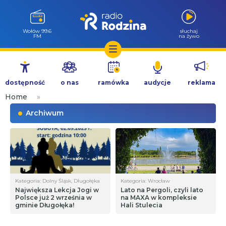
Wołów 99.6
słuchaj
FM
na żywo
Przejdź
do
dostępność
o nas
ramówka
audycje
reklama
treści
Home
»
Archiwum
Kategoria: Dolny Śląsk, Długołęka
Kategoria: Wrocław
Największa Lekcja Jogi w
Lato na Pergoli, czyli lato
Polsce już 2 września w
na MAXA w kompleksie
gminie Długołęka!
Hali Stulecia