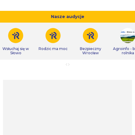
Nasze audycje
Wsłuchaj się w
Rodzic ma moc
Bezpieczny
Agroinfo - b
Słowo
Wrocław
rolnika