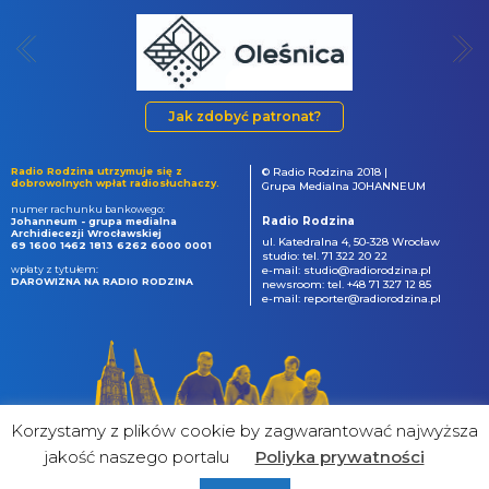
Jak zdobyć patronat?
Radio Rodzina utrzymuje się z
© Radio Rodzina 2018 |
dobrowolnych wpłat radiosłuchaczy.
Grupa Medialna JOHANNEUM
numer rachunku bankowego:
Radio Rodzina
Johanneum - grupa medialna
Archidiecezji Wrocławskiej
ul. Katedralna 4, 50-328 Wrocław
69 1600 1462 1813 6262 6000 0001
studio: tel. 71 322 20 22
wpłaty z tytułem:
e-mail: studio@radiorodzina.pl
DAROWIZNA NA RADIO RODZINA
newsroom: tel. +48 71 327 12 85
e-mail: reporter@radiorodzina.pl
Korzystamy z plików cookie by zagwarantować najwyższa
jakość naszego portalu
Poliyka prywatności