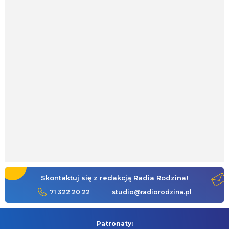
Skontaktuj się z redakcją Radia Rodzina!
71 322 20 22
studio@radiorodzina.pl
Patronaty: