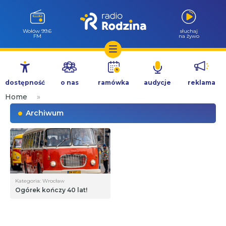
Wołów 99.6
słuchaj
FM
na żywo
Przejdź
do
dostępność
o nas
ramówka
audycje
reklama
treści
Home
»
Archiwum
Kategoria: Wrocław
Ogórek kończy 40 lat!