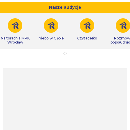
Nasze audycje
Na torach z MPK
Niebo w Gębie
Czytadełko
Rozmow
Wrocław
popołudni