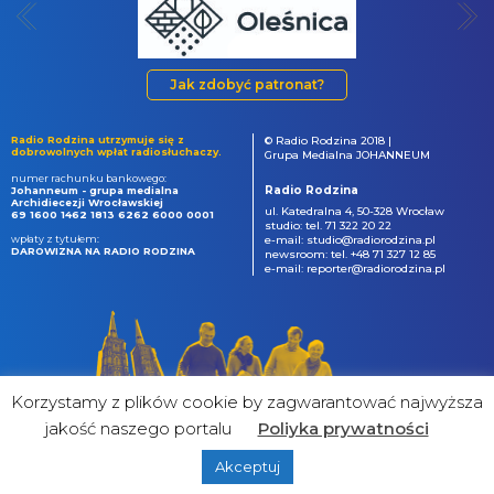
Jak zdobyć patronat?
Radio Rodzina utrzymuje się z
© Radio Rodzina 2018 |
dobrowolnych wpłat radiosłuchaczy.
Grupa Medialna JOHANNEUM
numer rachunku bankowego:
Radio Rodzina
Johanneum - grupa medialna
Archidiecezji Wrocławskiej
ul. Katedralna 4, 50-328 Wrocław
69 1600 1462 1813 6262 6000 0001
studio: tel. 71 322 20 22
wpłaty z tytułem:
e-mail: studio@radiorodzina.pl
DAROWIZNA NA RADIO RODZINA
newsroom: tel. +48 71 327 12 85
e-mail: reporter@radiorodzina.pl
Korzystamy z plików cookie by zagwarantować najwyższa
jakość naszego portalu
Poliyka prywatności
Akceptuj
powered by
&