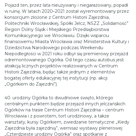
Pojazd ten, przez lata nieużywany i niegarażowany, popadł
w ruinę. W latach 2020–2021 został wyremontowany przez
konsorcjum złożone z Centrum Historii Zajezdnia,
Politechniki Wrocławskiej, Spółki Jelcz, NSZZ „Solidarność”
Region Dolny Śląsk i Miejskiego Przedsiębiorstwa
Komunikacyjnego we Wrocławiu. Dzięki wsparciu
finansowemu Miasta Wrocławia oraz Ministerstwa Kultury i
Dziedzictwa Narodowego podczas Weekendu
Niepodległości w 2021 roku odbył się premierowy przejazd
odremontowanego Ogórka. Od tego czasu autobus jest
atrakcją licznych projektów realizowanych w Centrum
Historii Zajezdnia, będąc także jednym z elementów
bogatej oferty edukacyjnej tej instytucji (np. akcji
„Ogórkiem do Zajezdni”).
40. urodziny Ogórka to dwudniowe święto, którego
centralnym punktem będzie przejazd innych jelczańskich
Ogórków na trasie Centrum Historii Zajezdnia – centrum
Wrocławia i z powrotem, tort urodzinowy, a także
warsztaty, kursy Ogórkiem, zwiedzanie tematyczne „Kiedy
Zajezdnia była zajezdnią”, wernisaż wystawy plenerowej
„Czterdzieste urodziny Ogórka” oraz spotkanie z