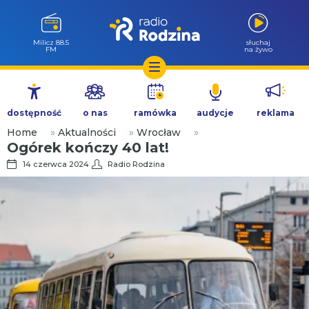
Milicz 88.5
słuchaj
FM
na żywo
Przejdź
do
dostępność
o nas
ramówka
audycje
reklama
treści
Home
»
Aktualności
»
Wrocław
»
Ogórek kończy 40 lat!
14 czerwca 2024
Radio Rodzina