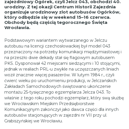
zajezdniowy Ogórek, czyli Jelcz 043, obchodzi 40.
urodziny. Z tej okazji Centrum Historii Zajezdnia
organizuje urodzinowy zlot autobusów Ogórków,
który odbędzie się w weekend 15–16 czerwca.
Obchody będą częścią tegorocznego Święta
Wrocławia.
Podstawowym wariantem wytwarzanego w Jelczu
autobusu na licencji czechosłowackiej był model 043
przeznaczony na potrzeby komunikacji międzymiastowej i
na przeszło dwie dekady stał się flagowym autobusem
PKS. Dysponował 42 miejscami siedzącymi i 10 stojącymi,
jednak w realiach PRL-u zwykle na uczęszczanych liniach
woził znacznie więcej pasażerów. W lutym 1984 r., czyli
ćwierć wieku po uruchomieniu produkcji, w Jelczańskich
Zakładach Samochodowych świętowano ukończenie
montażu 25-tysięcznego egzemplarza Jelcza 043. To
właśnie z tego roku pochodzi egzemplarz, który swą służbę
we Wrocławskim Miejskim Przedsiębiorstwie
Komunikacyjnym zakończył jako dawca części dla innych
autobusów stacjonujących w zajezdni nr VII przy ul.
Grabiszyńskiej we Wrocławiu.