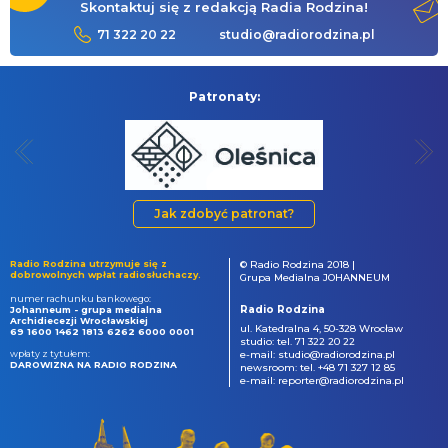
Skontaktuj się z redakcją Radia Rodzina!
71 322 20 22
studio@radiorodzina.pl
Patronaty:
Jak zdobyć patronat?
Radio Rodzina utrzymuje się z
© Radio Rodzina 2018 |
dobrowolnych wpłat radiosłuchaczy.
Grupa Medialna JOHANNEUM
numer rachunku bankowego:
Radio Rodzina
Johanneum - grupa medialna
Archidiecezji Wrocławskiej
ul. Katedralna 4, 50-328 Wrocław
69 1600 1462 1813 6262 6000 0001
studio: tel. 71 322 20 22
wpłaty z tytułem:
e-mail: studio@radiorodzina.pl
DAROWIZNA NA RADIO RODZINA
newsroom: tel. +48 71 327 12 85
e-mail: reporter@radiorodzina.pl