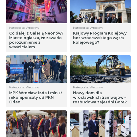
Kategoria: Wrocław
Kategoria: Wrocław
Co dalej z Galerią Neonów?
Krajowy Program Kolejowy
Miasto ogłasza, że zawarło
bez wrocławskiego węzła
porozumienie z
kolejowego?
właścicielem
Kategoria: Wrocław
Kategoria: Wrocław
MPK Wrocław żąda 1 mln zł
Nowy dom dla
rekompensaty od PKN
wrocławskich tramwajów –
Orlen
rozbudowa zajezdni Borek