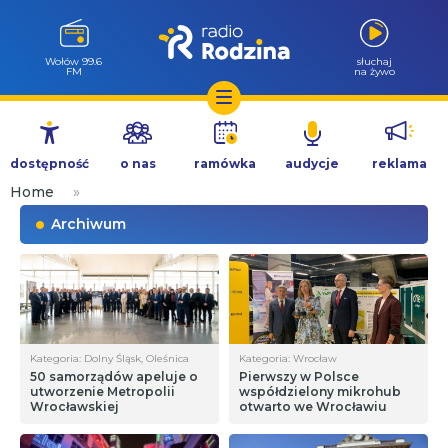
Wołów 99.6
słuchaj
FM
na żywo
Przejdź
do
dostępność
o nas
ramówka
audycje
reklama
treści
Home
»
Archiwum
Kategoria: Dolny Śląsk, Oleśnica
Kategoria: Wrocław
50 samorządów apeluje o
Pierwszy w Polsce
utworzenie Metropolii
współdzielony mikrohub
Wrocławskiej
otwarto we Wrocławiu