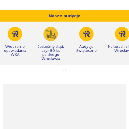
Nasze audycje
Wieczorne
Jesteśmy stąd,
Audycje
Na torach z
opowiadania
czyli 80 lat
Świąteczne
Wrocła
WKA
polskiego
Wrocławia