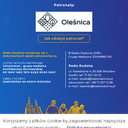
Patronaty:
Jak zdobyć patronat?
Radio Rodzina utrzymuje się z
© Radio Rodzina 2018 |
dobrowolnych wpłat radiosłuchaczy.
Grupa Medialna JOHANNEUM
numer rachunku bankowego:
Radio Rodzina
Johanneum - grupa medialna
Archidiecezji Wrocławskiej
ul. Katedralna 4, 50-328 Wrocław
69 1600 1462 1813 6262 6000 0001
studio: tel. 71 322 20 22
wpłaty z tytułem:
e-mail: studio@radiorodzina.pl
DAROWIZNA NA RADIO RODZINA
newsroom: tel. +48 71 327 12 85
e-mail: reporter@radiorodzina.pl
Korzystamy z plików cookie by zagwarantować najwyższa
jakość naszego portalu
Poliyka prywatności