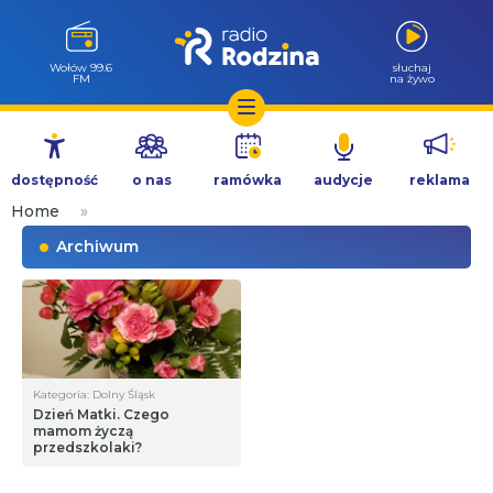
Wołów 99.6
słuchaj
FM
na żywo
Przejdź
do
dostępność
o nas
ramówka
audycje
reklama
treści
Home
»
Archiwum
Kategoria: Dolny Śląsk
Dzień Matki. Czego
mamom życzą
przedszkolaki?