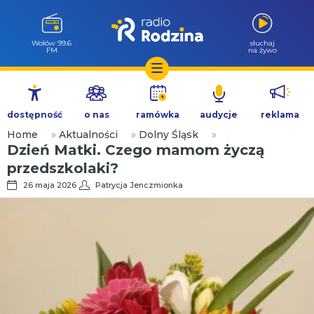
Wołów 99.6
słuchaj
FM
na żywo
Przejdź
do
dostępność
o nas
ramówka
audycje
reklama
treści
Home
»
Aktualności
»
Dolny Śląsk
»
Dzień Matki. Czego mamom życzą
przedszkolaki?
26 maja 2026
Patrycja Jenczmionka