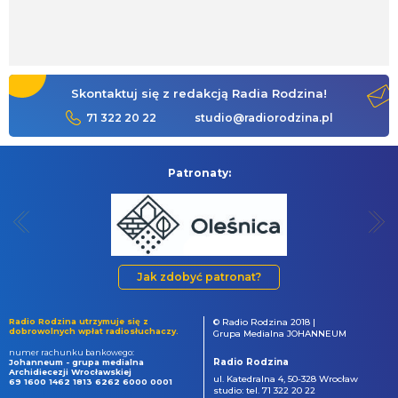
Skontaktuj się z redakcją Radia Rodzina!
71 322 20 22
studio@radiorodzina.pl
Patronaty:
Jak zdobyć patronat?
Radio Rodzina utrzymuje się z
© Radio Rodzina 2018 |
dobrowolnych wpłat radiosłuchaczy.
Grupa Medialna JOHANNEUM
numer rachunku bankowego:
Radio Rodzina
Johanneum - grupa medialna
Archidiecezji Wrocławskiej
ul. Katedralna 4, 50-328 Wrocław
69 1600 1462 1813 6262 6000 0001
studio: tel. 71 322 20 22