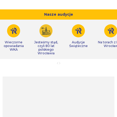
Nasze audycje
Wieczorne
Jesteśmy stąd,
Audycje
Na torach z
opowiadania
czyli 80 lat
Świąteczne
Wrocła
WKA
polskiego
Wrocławia