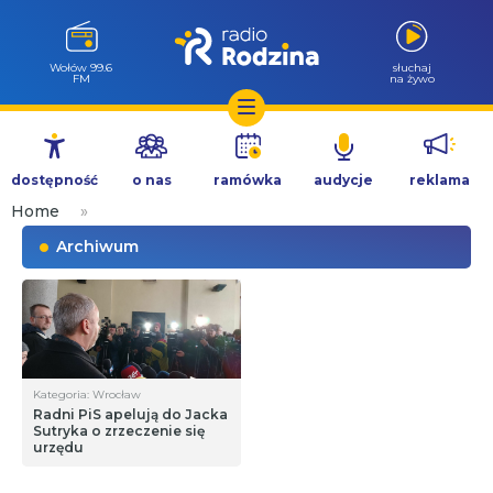
Wołów 99.6
słuchaj
FM
na żywo
Przejdź
do
dostępność
o nas
ramówka
audycje
reklama
treści
Home
»
Archiwum
Kategoria: Wrocław
Radni PiS apelują do Jacka
Sutryka o zrzeczenie się
urzędu