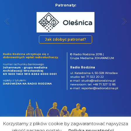
Patronaty:
Jak zdobyć patronat?
Radio Rodzina utrzymuje się z
© Radio Rodzina 2018 |
dobrowolnych wpłat radiosłuchaczy.
Grupa Medialna JOHANNEUM
numer rachunku bankowego:
Radio Rodzina
Johanneum - grupa medialna
Archidiecezji Wrocławskiej
ul. Katedralna 4, 50-328 Wrocław
69 1600 1462 1813 6262 6000 0001
studio: tel. 71 322 20 22
wpłaty z tytułem:
e-mail: studio@radiorodzina.pl
DAROWIZNA NA RADIO RODZINA
newsroom: tel. +48 71 327 12 85
e-mail: reporter@radiorodzina.pl
Korzystamy z plików cookie by zagwarantować najwyższa
jakość naszego portalu
Poliyka prywatności