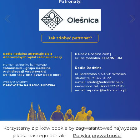
Patronaty:
Jak zdobyć patronat?
Radio Rodzina utrzymuje się z
© Radio Rodzina 2018 |
dobrowolnych wpłat radiosłuchaczy.
Grupa Medialna JOHANNEUM
numer rachunku bankowego:
Radio Rodzina
Johanneum - grupa medialna
Archidiecezji Wrocławskiej
ul. Katedralna 4, 50-328 Wrocław
69 1600 1462 1813 6262 6000 0001
studio: tel. 71 322 20 22
wpłaty z tytułem:
e-mail: studio@radiorodzina.pl
DAROWIZNA NA RADIO RODZINA
newsroom: tel. +48 71 327 12 85
e-mail: reporter@radiorodzina.pl
Korzystamy z plików cookie by zagwarantować najwyższa
jakość naszego portalu
Poliyka prywatności