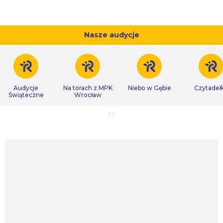
Nasze audycje
Audycje
Na torach z MPK
Niebo w Gębie
Czytadeł
Świąteczne
Wrocław