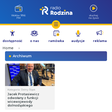
Wołów 99.6
słuchaj
FM
na żywo
Przejdź
do
dostępność
o nas
ramówka
audycje
reklama
treści
Home
»
Archiwum
Kategoria: Dolny Śląsk
Jacek Protasiewicz
odwołany z funkcji
wicewojewody
dolnośląskiego