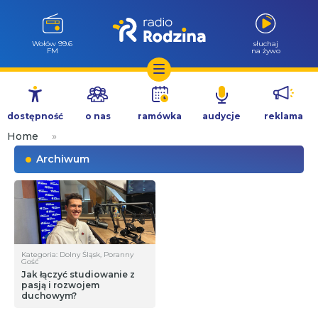
Wołów 99.6
słuchaj
FM
na żywo
Przejdź
do
dostępność
o nas
ramówka
audycje
reklama
treści
Home
»
Archiwum
Kategoria: Dolny Śląsk, Poranny
Gość
Jak łączyć studiowanie z
pasją i rozwojem
duchowym?