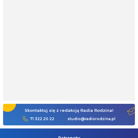
Skontaktuj się z redakcją Radia Rodzina!
71 322 20 22
studio@radiorodzina.pl
Patronaty: