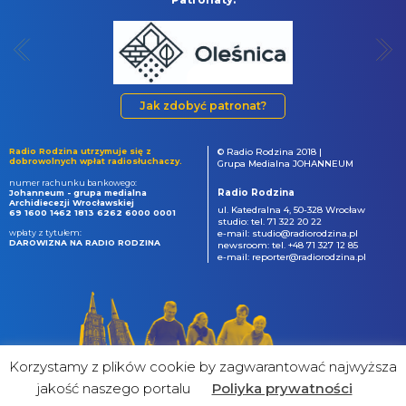
Jak zdobyć patronat?
Radio Rodzina utrzymuje się z
© Radio Rodzina 2018 |
dobrowolnych wpłat radiosłuchaczy.
Grupa Medialna JOHANNEUM
numer rachunku bankowego:
Radio Rodzina
Johanneum - grupa medialna
Archidiecezji Wrocławskiej
ul. Katedralna 4, 50-328 Wrocław
69 1600 1462 1813 6262 6000 0001
studio: tel. 71 322 20 22
wpłaty z tytułem:
e-mail: studio@radiorodzina.pl
DAROWIZNA NA RADIO RODZINA
newsroom: tel. +48 71 327 12 85
e-mail: reporter@radiorodzina.pl
Korzystamy z plików cookie by zagwarantować najwyższa
jakość naszego portalu
Poliyka prywatności