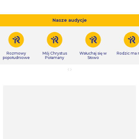
Nasze audycje
Rozmowy
Mój Chrystus
Wsłuchaj się w
Rodzic ma
popołudniowe
Połamany
Słowo