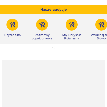
Nasze audycje
Czytadełko
Rozmowy
Mój Chrystus
Wsłuchaj s
popołudniowe
Połamany
Słowo