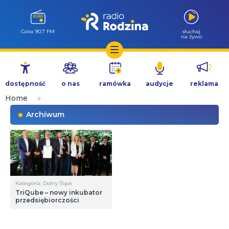
Góra 90.7 FM
słuchaj
na żywo
Przejdź
do
dostępność
o nas
ramówka
audycje
reklama
treści
Home
»
Archiwum
Kategoria: Dolny Śląsk
TriQube – nowy inkubator
przedsiębiorczości