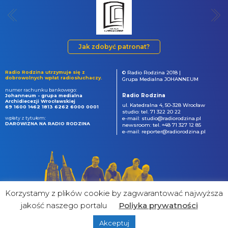
Jak zdobyć patronat?
Radio Rodzina utrzymuje się z
© Radio Rodzina 2018 |
dobrowolnych wpłat radiosłuchaczy.
Grupa Medialna JOHANNEUM
numer rachunku bankowego:
Radio Rodzina
Johanneum - grupa medialna
Archidiecezji Wrocławskiej
ul. Katedralna 4, 50-328 Wrocław
69 1600 1462 1813 6262 6000 0001
studio: tel. 71 322 20 22
wpłaty z tytułem:
e-mail: studio@radiorodzina.pl
DAROWIZNA NA RADIO RODZINA
newsroom: tel. +48 71 327 12 85
e-mail: reporter@radiorodzina.pl
Korzystamy z plików cookie by zagwarantować najwyższa
jakość naszego portalu
Poliyka prywatności
Akceptuj
powered by
&