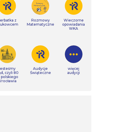
erbatka z
Rozmowy
Wieczorne
aukowcem
Matematyczne
opowiadania
WKA
Jesteśmy
Audycje
więcej
ąd, czyli 80
Świąteczne
audycji
t polskiego
rocławia