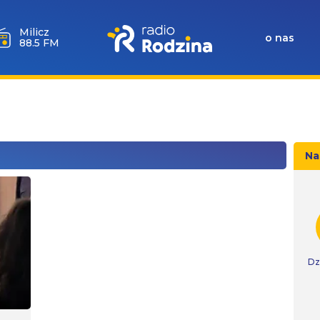
Milicz
o nas
88.5 FM
Na
Dz