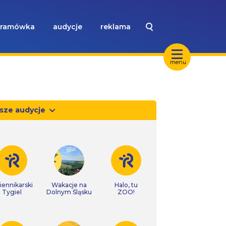
ramówka
audycje
reklama
menu
sze audycje
iennikarski
Wakacje na
Halo, tu
Tygiel
Dolnym Śląsku
ZOO!