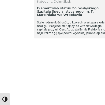
Kategoria: Dolny Śląsk
Diamentowy status Dolnośląskiego
Szpitala Specjalistycznego im. T.
Marciniaka we Wrocławiu
Stale rośnie ilość osób, u których występuje uda
mózgu. Pacjenci trafiający do wrocławskiego
szpitala przy ul. Gen. Augusta Emila Fieldorfa i i
najbliżsi mogą być pewni wysokiej jakości opieki
medycznej. Wszystko za sprawą wyróżnienia w
postaci diamentowego statusu przyznanego
placówce przez międzynarodową Inicjatywę An
Toggle High Contrast