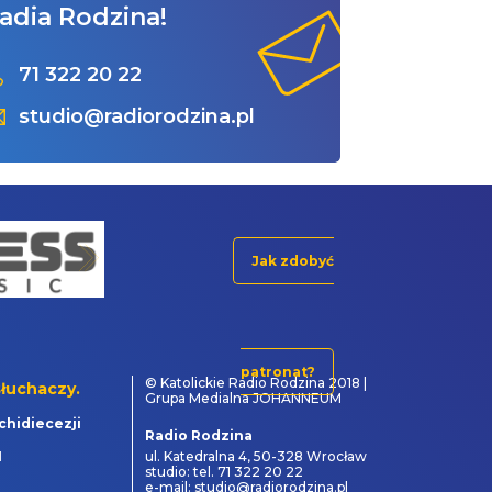
adia Rodzina!
71 322 20 22
studio@radiorodzina.pl
Jak zdobyć
patronat?
© Katolickie Radio Rodzina 2018 |
łuchaczy.
Grupa Medialna JOHANNEUM
chidiecezji
Radio Rodzina
1
ul. Katedralna 4, 50-328 Wrocław
studio: tel. 71 322 20 22
e-mail: studio@radiorodzina.pl