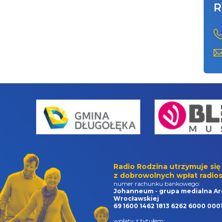
R
Radio Rodzina utrzymuje się
z dobrowolnych wpłat radios
numer rachunku bankowego:
Johanneum - grupa medialna Ar
Wrocławskiej
69 1600 1462 1813 6262 6000 000
wpłaty z tytułem: