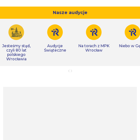
Nasze audycje
Jesteśmy stąd,
Audycje
Na torach z MPK
Niebo w Gę
czyli 80 lat
Świąteczne
Wrocław
polskiego
Wrocławia