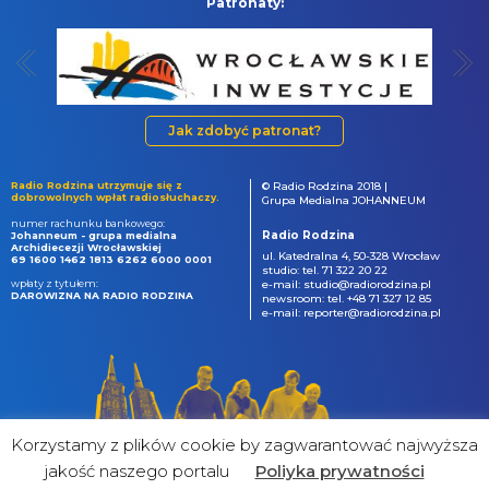
Patronaty:
Jak zdobyć patronat?
Radio Rodzina utrzymuje się z
© Radio Rodzina 2018 |
dobrowolnych wpłat radiosłuchaczy.
Grupa Medialna JOHANNEUM
numer rachunku bankowego:
Radio Rodzina
Johanneum - grupa medialna
Archidiecezji Wrocławskiej
ul. Katedralna 4, 50-328 Wrocław
69 1600 1462 1813 6262 6000 0001
studio: tel. 71 322 20 22
wpłaty z tytułem:
e-mail: studio@radiorodzina.pl
DAROWIZNA NA RADIO RODZINA
newsroom: tel. +48 71 327 12 85
e-mail: reporter@radiorodzina.pl
Korzystamy z plików cookie by zagwarantować najwyższa
jakość naszego portalu
Poliyka prywatności