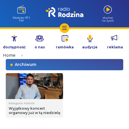
Kłodzko 97.1
słuchaj
FM
na żywo
Przejdź
do
dostępność
o nas
ramówka
audycje
reklama
treści
Home
»
Archiwum
Kategoria: Kościół
Wyjątkowy koncert
organowy już w tą niedzielę