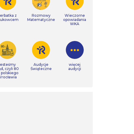
erbatka z
Rozmowy
Wieczorne
aukowcem
Matematyczne
opowiadania
WKA
Jesteśmy
Audycje
więcej
ąd, czyli 80
Świąteczne
audycji
t polskiego
rocławia