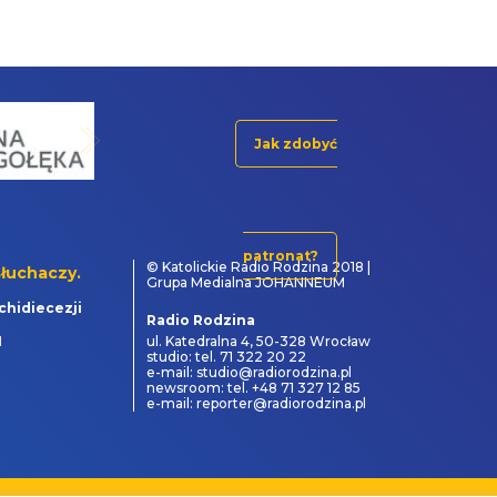
Jak zdobyć
patronat?
© Katolickie Radio Rodzina 2018 |
łuchaczy.
Grupa Medialna JOHANNEUM
chidiecezji
Radio Rodzina
1
ul. Katedralna 4, 50-328 Wrocław
studio: tel. 71 322 20 22
e-mail: studio@radiorodzina.pl
newsroom: tel. +48 71 327 12 85
e-mail: reporter@radiorodzina.pl