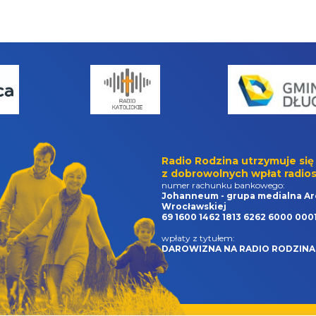
Radio Rodzina utrzymuje się
z dobrowolnych wpłat radios
numer rachunku bankowego:
Johanneum - grupa medialna Ar
Wrocławskiej
69 1600 1462 1813 6262 6000 000
wpłaty z tytułem:
DAROWIZNA NA RADIO RODZINA