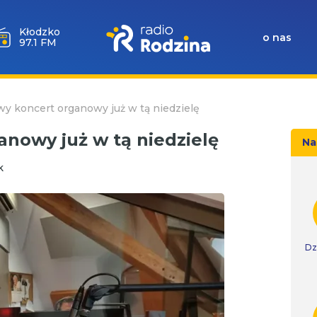
Wołów
o nas
99.6 FM
y koncert organowy już w tą niedzielę
nowy już w tą niedzielę
Na
k
Dz