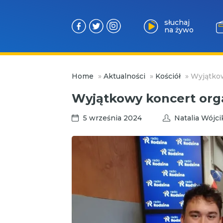
słuchaj
na żywo
Przejdź
Home
»
Aktualności
»
Kościół
»
Wyjątkow
do
treści
Wyjątkowy koncert orga
5 września 2024
Natalia Wójci