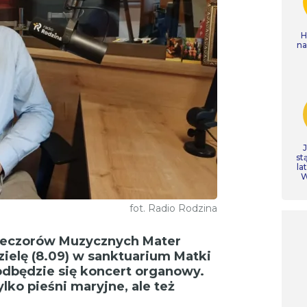
H
n
st
la
W
fot. Radio Rodzina
Wieczorów Muzycznych Mater
dzielę (8.09) w sanktuarium Matki
dbędzie się koncert organowy.
ylko pieśni maryjne, ale też