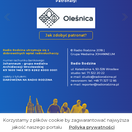
Patronaty:
Jak zdobyć patronat?
Radio Rodzina utrzymuje się z
© Radio Rodzina 2018 |
dobrowolnych wpłat radiosłuchaczy.
Grupa Medialna JOHANNEUM
numer rachunku bankowego:
Radio Rodzina
Johanneum - grupa medialna
Archidiecezji Wrocławskiej
ul. Katedralna 4, 50-328 Wrocław
69 1600 1462 1813 6262 6000 0001
studio: tel. 71 322 20 22
wpłaty z tytułem:
e-mail: studio@radiorodzina.pl
DAROWIZNA NA RADIO RODZINA
newsroom: tel. +48 71 327 12 85
e-mail: reporter@radiorodzina.pl
Korzystamy z plików cookie by zagwarantować najwyższa
jakość naszego portalu
Poliyka prywatności