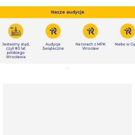
Nasze audycje
Jesteśmy stąd,
Audycje
Na torach z MPK
Niebo w Gę
czyli 80 lat
Świąteczne
Wrocław
polskiego
Wrocławia