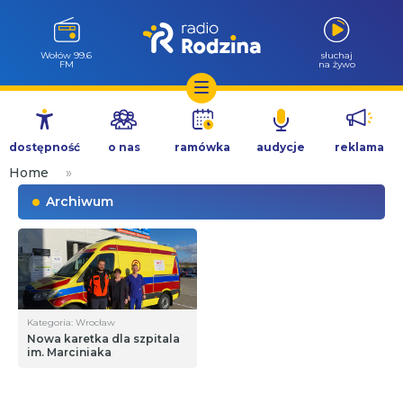
Wołów 99.6
słuchaj
FM
na żywo
Przejdź
do
dostępność
o nas
ramówka
audycje
reklama
treści
Home
»
Archiwum
Kategoria: Wrocław
Nowa karetka dla szpitala
im. Marciniaka