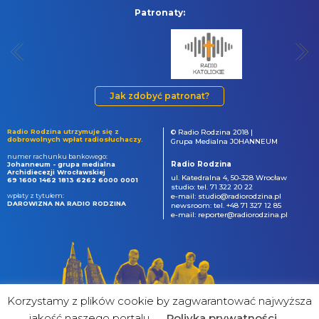
Patronaty:
Jak zdobyć patronat?
Radio Rodzina utrzymuje się z
© Radio Rodzina 2018 |
dobrowolnych wpłat radiosłuchaczy.
Grupa Medialna JOHANNEUM
numer rachunku bankowego:
Radio Rodzina
Johanneum - grupa medialna
Archidiecezji Wrocławskiej
ul. Katedralna 4, 50-328 Wrocław
69 1600 1462 1813 6262 6000 0001
studio: tel. 71 322 20 22
wpłaty z tytułem:
e-mail: studio@radiorodzina.pl
DAROWIZNA NA RADIO RODZINA
newsroom: tel. +48 71 327 12 85
e-mail: reporter@radiorodzina.pl
Korzystamy z plików cookie by zagwarantować najwyższa
jakość naszego portalu
Poliyka prywatności