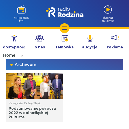
Milicz 88.5
słuchaj
FM
na żywo
Przejdź
do
dostępność
o nas
ramówka
audycje
reklama
treści
Home
»
Archiwum
Kategoria: Dolny Śląsk
Podsumowanie półrocza
2022 w dolnośląskiej
kulturze