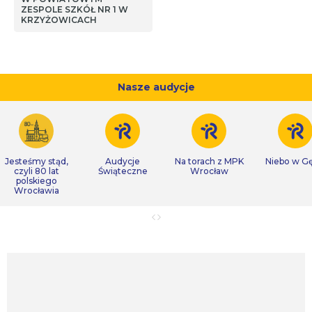
ZESPOLE SZKÓŁ NR 1 W
KRZYŻOWICACH
Nasze audycje
Jesteśmy stąd,
Audycje
Na torach z MPK
Niebo w Gę
czyli 80 lat
Świąteczne
Wrocław
polskiego
Wrocławia