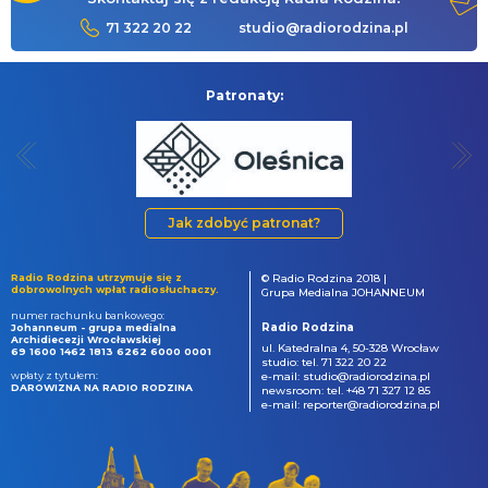
71 322 20 22
studio@radiorodzina.pl
Patronaty:
Jak zdobyć patronat?
Radio Rodzina utrzymuje się z
© Radio Rodzina 2018 |
dobrowolnych wpłat radiosłuchaczy.
Grupa Medialna JOHANNEUM
numer rachunku bankowego:
Radio Rodzina
Johanneum - grupa medialna
Archidiecezji Wrocławskiej
ul. Katedralna 4, 50-328 Wrocław
69 1600 1462 1813 6262 6000 0001
studio: tel. 71 322 20 22
wpłaty z tytułem:
e-mail: studio@radiorodzina.pl
DAROWIZNA NA RADIO RODZINA
newsroom: tel. +48 71 327 12 85
e-mail: reporter@radiorodzina.pl