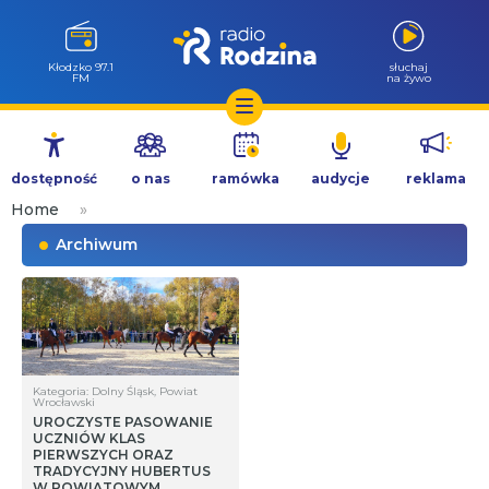
Wołów 99.6
słuchaj
FM
na żywo
Przejdź
do
dostępność
o nas
ramówka
audycje
reklama
treści
Home
»
Archiwum
Kategoria: Dolny Śląsk, Powiat
Wrocławski
UROCZYSTE PASOWANIE
UCZNIÓW KLAS
PIERWSZYCH ORAZ
TRADYCYJNY HUBERTUS
W POWIATOWYM