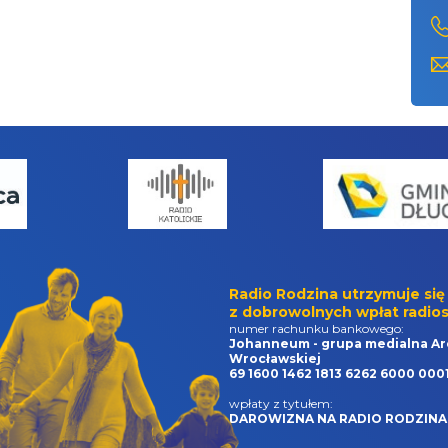
Radio Rodzina utrzymuje się
z dobrowolnych wpłat radios
numer rachunku bankowego:
Johanneum - grupa medialna Ar
Wrocławskiej
69 1600 1462 1813 6262 6000 000
wpłaty z tytułem:
DAROWIZNA NA RADIO RODZINA