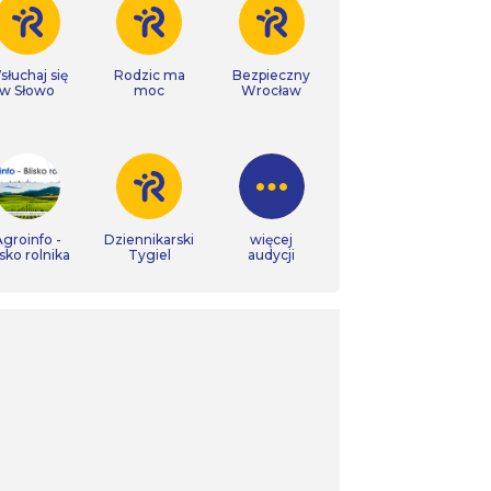
łuchaj się
Rodzic ma
Bezpieczny
w Słowo
moc
Wrocław
groinfo -
Dziennikarski
więcej
isko rolnika
Tygiel
audycji