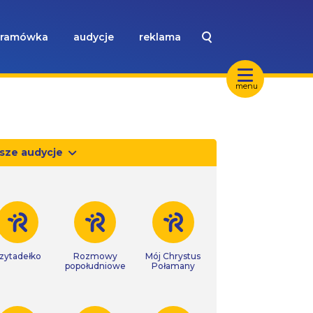
ramówka
audycje
reklama
menu
sze audycje
zytadełko
Rozmowy
Mój Chrystus
popołudniowe
Połamany