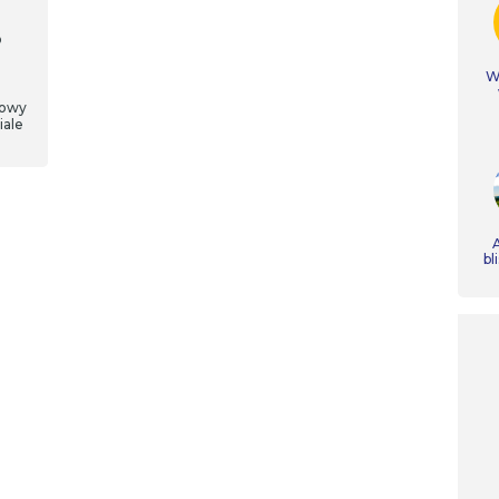
o
Ws
nowy
iale
A
bl