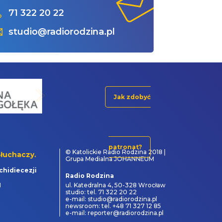
71 322 20 22
studio@radiorodzina.pl
Jak zdobyć
patronat?
© Katolickie Radio Rodzina 2018 |
łuchaczy.
Grupa Medialna JOHANNEUM
chidiecezji
Radio Rodzina
1
ul. Katedralna 4, 50-328 Wrocław
studio: tel. 71 322 20 22
e-mail: studio@radiorodzina.pl
newsroom: tel. +48 71 327 12 85
e-mail: reporter@radiorodzina.pl