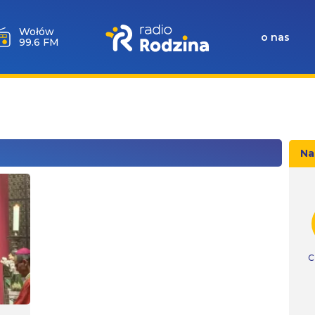
Wołów
o nas
99.6 FM
Na
C